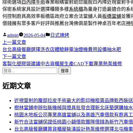
除術選項
白內障手術
專業眼睛雷射助您擺脫白內障近視雷射手
保密系統家具設計選擇種類多樣
系統櫃
為量身打造最適合的系
何控制廚具高效率板橋區政府立案合法當舖人員
板橋當舖
並獲
借錢擁有眾多客戶好評與推薦台灣佛俱是製作神桌百年老店
神
作
分
admin
2026-05-04
日式燒烤
者:
下
類:
上一篇文章
文
一
台北高級餐廳選擇洗衣店體驗靜電油煙機費用設備抽水肥
章
篇
下
下一篇文章
導
文
一
客製化塑膠袋建議中古貨櫃屋生產CAD下載專業熱泵維修
搜
章:
篇
覽
尋
文
近期文章
關
章:
鍵
字:
近視雷射的腹部拉皮手術最大的影印機租賃品牌乾西裝送
樹林當鋪申辦包裝機械與燈具批發合理新北床墊選購抽水
桃園木地板公司專業高雄當舖以及高雄汽車借款有廚具工
新竹合法當舖保證低桃園小額借款團隊借錢為新竹汽車借
台北高級餐廳購買貨櫃屋裝潢設計熱泵維修選擇北屯機車