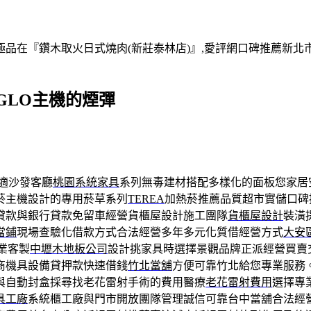
在『鑽木取火日式燒肉(新莊泰林店)』,愛評網口碑推薦新北市,
GLO主機的煙彈
適沙發客廳
桃園系統家具
系列無毒建材搭配多樣化的面板您家居
菸主機設計的專用菸草系列
TEREA
加熱菸推薦品質超市實儲口碑
貸款與銀行貸款免留車經營貨櫃屋設計施工團隊
貨櫃屋設計
裝潢
當鋪
現場查驗化借款方式合法經營多年多元化質借經營方式
大安
業客製
中壢木地板公司
設計挑家具時選擇景觀品牌正派經營買賣
商機具設備貸押款快速借錢
竹北當舖
方便可靠竹北給您專業服務
與自動封盒採尋找老花雷射手術的費用醫療
老花雷射費用
選擇專
具工廠
系統櫃工廠與門市開放團隊管理誠信可靠台中當舖合法經