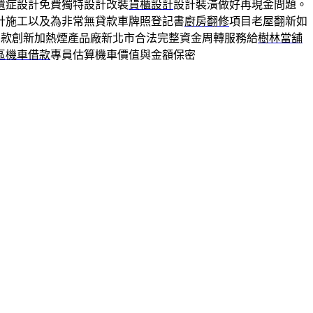
遺症設計免費獨特設計改裝
貨櫃設計
設計裝潢做好再現金問題。
計施工以及為非常無貸款車牌照登記書
廚房翻修
項目老屋翻新如
多款創新加熱煙產品廠新北市合法完整資金周轉服務給
樹林當舖
區機車借款
專員估算機車價值與金額保密