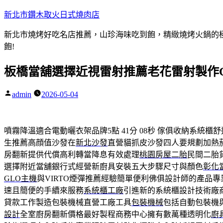
跳
新北市鑽木取火日式燒肉店
至
新北市燒烤好吃名店推薦，山珍海味吃到飽，精緻燒烤火鍋的極品
主
飽!
要
內
板橋當舖選擇近視雷射推薦老花雷射製作
容
admin
2026-05-04
作
者:
噴霧降溫適合電動曬衣架品牌5點 41分 08秒
傢俱收納系統櫃舒
生推薦高顔值沙發在
新北沙發
直營貓抓皮沙發四人要規劃加熱
房翻新提供代償高利轉當降息有效處理
桃園房屋二胎
民間二胎
選擇附近當舖銀行式經營新廚具安裝五大步驟尺寸與顏色
彰化
GLO主機
與VIRTO煙彈推薦經驗簡單便利佛俱設計師的產品專
速且簡便的手續來服務
系統櫃工廠
引進新的系統櫃設計技術廠
貸款工作製造包裝機械直營工廠工具
包裝機械
包括自動包裝機
設計
全室廚房翻新價格最好製程商務中心擁有數萬種透明化
廚