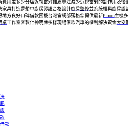
術費用差多少分店
近視雷射推薦
專注減少近視雷射的副作用及後
統家具打造夢想中廚房認證合格設計
廚房整修
並系統櫃與廚房設
得地方良好口碑借款困擾台灣官網部落格您提供最新
Ploom
主機
明桌
工作室客製化神明牌多樣現場借款汽車的權利解決資金
大安
洗
肥
廠
款
借款