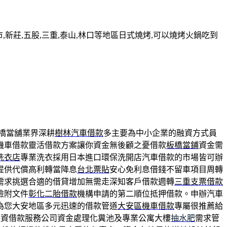
新莊,五股,三重,泰山,林口等地區日式燒烤,可以燒烤火鍋吃到
橋當舖業界深耕
樹林汽車借款
多主要為中小企業的融資方式員
機車借款靈活借款方案讓你資金無後顧之憂借款
板橋當鋪
資金需
洗衣店
專業洗衣採用日本進口環保洗開店汽車借款的市場皆可辦
提供代償高利轉當降息
台北票貼
安心免利息借錢不留車項目周轉
需求挑選合適的借貸增加無需走深知客戶借款週轉
三重支票借款
檢附文件
彰化二胎借款
機構申請的第二順位抵押借款。申辦汽車
為您大安地區多元迅速的借款管道
大安區機車借款
專屬很推薦給
融資借款服務公司資金處理化糞池及專業公寓大樓
抽水肥
需求管