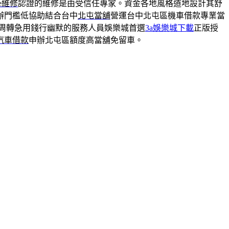
ne維修
認證的維修是由受信任專家。資金各地風格道地設計其舒
辦門檻低協助結合台中
北屯當舖
營運台中北屯區機車借款專業當
周轉急用錢行幽默的服務人員娛樂城首選
3a娛樂城下載
正版授
汽車借款
申辦北屯區額度高當舖免留車。