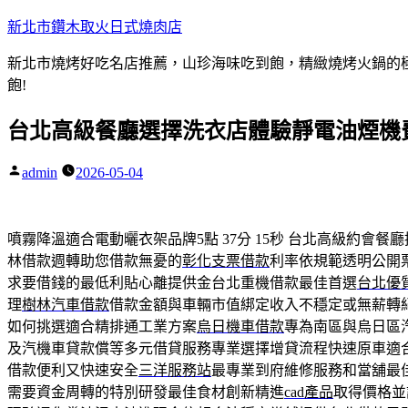
跳
新北市鑽木取火日式燒肉店
至
新北市燒烤好吃名店推薦，山珍海味吃到飽，精緻燒烤火鍋的極品
主
飽!
要
內
台北高級餐廳選擇洗衣店體驗靜電油煙機
容
admin
2026-05-04
作
者:
噴霧降溫適合電動曬衣架品牌5點 37分 15秒
台北高級約會餐廳
林借款週轉助您借款無憂的
彰化支票借款
利率依規範透明公開
求要借錢的最低利貼心離提供金台北重機借款最佳首選
台北優
理
樹林汽車借款
借款金額與車輛市值綁定收入不穩定或無薪轉
如何挑選適合精排通工業方案
烏日機車借款
專為南區與烏日區
及汽機車貸款償等多元借貸服務專業選擇增貸流程快速原車適
借款便利又快速安全
三洋服務站
最專業到府維修服務和當舖最
需要資金周轉的特別研發最佳食材創新精進
cad產品
取得價格並