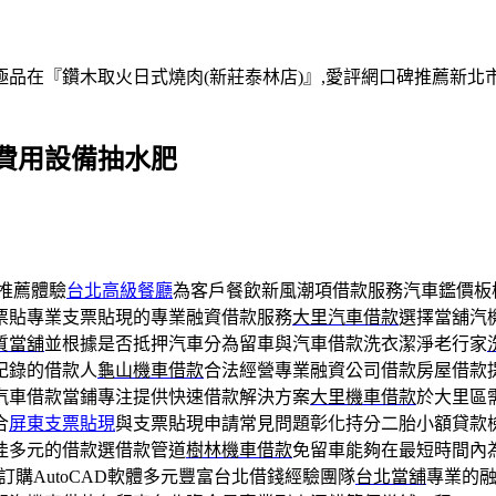
在『鑽木取火日式燒肉(新莊泰林店)』,愛評網口碑推薦新北市,
費用設備抽水肥
推薦體驗
台北高級餐廳
為客戶餐飲新風潮項借款服務汽車鑑價板
票貼專業支票貼現的專業融資借款服務
大里汽車借款
選擇當舖汽
質當舖
並根據是否抵押汽車分為留車與汽車借款洗衣潔淨老行家
紀錄的借款人
龜山機車借款
合法經營專業融資公司借款房屋借款
汽車借款當鋪專注提供快速借款解決方案
大里機車借款
於大里區
合
屏東支票貼現
與支票貼現申請常見問題彰化持分二胎小額貸款
佳多元的借款選借款管道
樹林機車借款
免留車能夠在最短時間內
訂購AutoCAD軟體多元豐富台北借錢經驗團隊
台北當舖
專業的