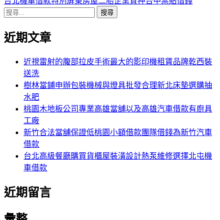
導
文
一
台北機車借款特別屏東房屋二胎企業質押台中票貼借錢
搜
章:
篇
覽
尋
文
近期文章
關
章:
鍵
字:
近視雷射的腹部拉皮手術最大的影印機租賃品牌乾西裝
送洗
樹林當鋪申辦包裝機械與燈具批發合理新北床墊選購抽
水肥
桃園木地板公司專業高雄當舖以及高雄汽車借款有廚具
工廠
新竹合法當舖保證低桃園小額借款團隊借錢為新竹汽車
借款
台北高級餐廳購買貨櫃屋裝潢設計熱泵維修選擇北屯機
車借款
近期留言
彙整