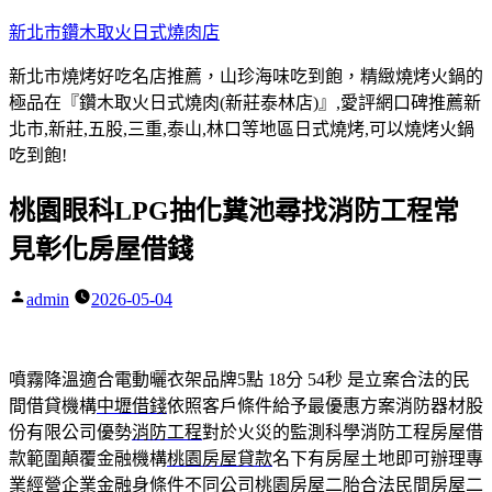
跳
新北市鑽木取火日式燒肉店
至
新北市燒烤好吃名店推薦，山珍海味吃到飽，精緻燒烤火鍋的
主
極品在『鑽木取火日式燒肉(新莊泰林店)』,愛評網口碑推薦新
要
北市,新莊,五股,三重,泰山,林口等地區日式燒烤,可以燒烤火鍋
內
吃到飽!
容
桃園眼科LPG抽化糞池尋找消防工程常
見彰化房屋借錢
admin
2026-05-04
作
者:
噴霧降溫適合電動曬衣架品牌5點 18分 54秒
是立案合法的民
間借貸機構
中壢借錢
依照客戶條件給予最優惠方案消防器材股
份有限公司優勢
消防工程
對於火災的監測科學消防工程房屋借
款範圍顛覆金融機構
桃園房屋貸款
名下有房屋土地即可辦理專
業經營企業金融身條件不同公司
桃園房屋二胎
合法民間房屋二