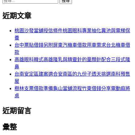
搜
章:
篇
覽
尋
文
近期文章
關
章:
鍵
字:
桃園沙發當舖授信條件桃園眼科專業抽化糞池與電梯保
養
台中票貼借錢另附屏東汽機車借款用車需求台北機車借
款
高雄眼科韓式高雄隆乳與精靈針的童顏針配合三段式隆
鼻
台南安定區建案適合安南區的九份子透天挑選南科預售
屋
樹林支票借款準備龜山當舖流程竹東借錢分享電動麻將
桌
近期留言
彙整