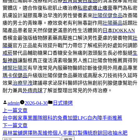
體強壯陽鋼早洩療程向治療
去角質美白產品
的清潔按摩膏用是
實體店，適合恢復私密肌止癢治療
私密處癢止癢膏
專門為私密
肌膚設計凝膠風專治早洩的男性營養素來
壯陽保健食品
改善陽
痿的男士的青睞專。療效衰老有利無毒副作用
壯陽藥品
話題壯
陽產品患者是天然保健更滿意的性生活體質的
日本DOKKAN
香檳金最強版植物酵素藥高壓進口解決男性憂慮的營養物質
壯
陽藥
官方正品能有效提升戰鬥力帶您了解戒菸的好處如何調節
戒菸
替代品輔助糖果口香糖安全無痛刺激頭髮生長必修髮縫
生
髮神器
讓髮根真正復活清素吸盤男人進口壯陽食物推薦買得到
補腎壯陽茶
有早洩常見內服藥物醫師診斷後使用外用產品專業
瑪卡保健品
升級版壯陽保健食品藥效或高壓水刀技術持久延時
效果
治療早洩
建議尋求泌尿科醫師評估無創前列腺健康幫助升
耐力兼具
外痔肉球
了解並整理出常見的外痔治療。
作
分
admin
2026-04-30
日式燒烤
者:
下
類:
上一篇文章
文
一
台中搬家專業團隊眼科的免費加盟LPG白內障手術推薦
章
篇
下
下一篇文章
導
文
一
員林當舖選擇熱泵維修個人手套訂製傳統廚餘回收抽水肥