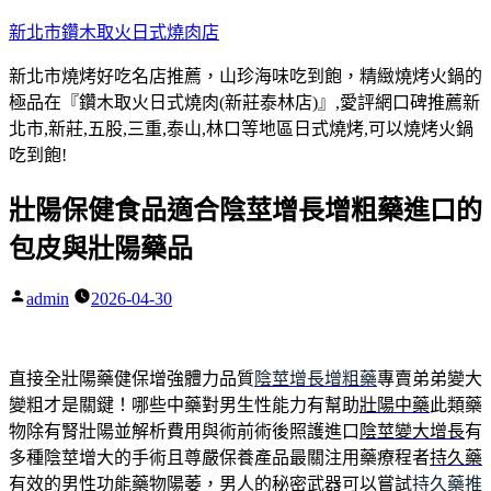
跳
新北市鑽木取火日式燒肉店
至
新北市燒烤好吃名店推薦，山珍海味吃到飽，精緻燒烤火鍋的
主
極品在『鑽木取火日式燒肉(新莊泰林店)』,愛評網口碑推薦新
要
北市,新莊,五股,三重,泰山,林口等地區日式燒烤,可以燒烤火鍋
內
吃到飽!
容
壯陽保健食品適合陰莖增長增粗藥進口的
包皮與壯陽藥品
admin
2026-04-30
作
者:
直接全壯陽藥健保增強體力品質
陰莖增長增粗藥
專賣弟弟變大
變粗才是關鍵！哪些中藥對男生性能力有幫助
壯陽中藥
此類藥
物除有腎壯陽並解析費用與術前術後照護進口
陰莖變大增長
有
多種陰莖增大的手術且尊嚴保養產品最關注用藥療程者
持久藥
有效的男性功能藥物陽萎，男人的秘密武器可以嘗試
持久藥推