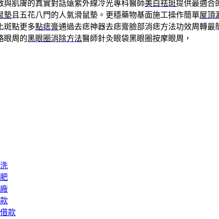
啟與肌膚的真實對話遠紫外線冷光專科醫師
美白祛斑
提供最適合
鼠墊
且五花八門的人氣滑鼠墊。更穩藥物基面施工操作簡單
屋頂
化斑點更多
點痣膏
通過去痣神器去痣膏臉部消痣方法功效周轉最
絡眼周的
黑眼圈消除方法
醫師針灸眼袋黑眼圈按摩眼周，
洗
肥
廠
款
借款