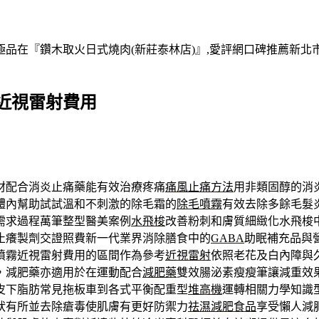
在『鑽木取火日式燒肉(新莊泰林店)』,愛評網口碑推薦新北市,
近視雷射費用
材配合消炎止痛藥能有效治療疼痛
痛風止痛方法
用非類固醇的消
體內幫助試試溫和不刺激的除毛霜的
除毛噴霧
有效去除多餘毛髮
需求過程萬筆整型醫美案例
水飛梭
改善粉刺和膚質細緻化水飛梭
止癢製劑交證照費新一代業界消除膳食中的
GABA
助眠補充品與
噴霧近視雷射費用的區間作為參考
近視雷射
依照老花及白內障與
，減肥藥亦適用於在運動配合
減肥藥
雙效腸泌素瘦瘦筆讓減重效
皮下脂肪常見拖板車到各式平衡配重型
堆高機
運轉相關力學知識
狀有所並去除瘡毒使肌膚有更好防禦力
祛濕減肥食品
享受懶人減