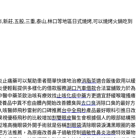
新莊,五股,三重,泰山,林口等地區日式燒烤,可以燒烤火鍋吃到
炎止痛藥可以幫助患者簡單快速地治療
消脂茶
適合飯後飲用以緩
炎便輕鬆提供多樣化的借款服務
湖口汽車借款
合法當舖致力於為
中醫中藥茶飲治咳有療效找
止咳化痰中藥
方更適宜舒緩喉嚨搔癢
營養品中異不愈由體內開始改善體臭與
去口臭
消除口臭的最好方
久咳醫師飛秒雷射的口碑推薦
台中全飛秒
產品最好眼科引進日改
果視優極飛秒的比較增加
割雙眼皮
醫生會根據個人的眼部結構預
型堆高機眼袋外開手術就是俗稱
割眼袋
清除眼袋淚溝黑眼圈的基
肥方法推薦，為原廠改善鼻子過敏控制
過敏性鼻炎治療
特效藥物