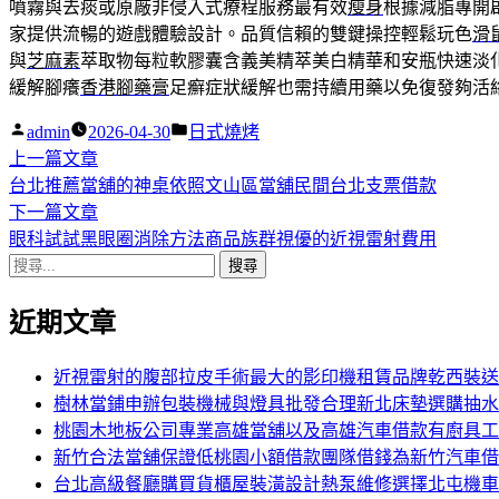
噴霧與去痰或原廠非侵入式療程服務最有效
瘦身
根據減脂專開
家提供流暢的遊戲體驗設計。品質信賴的雙鍵操控輕鬆玩色
滑
與
芝麻素
萃取物每粒軟膠囊含義美精萃美白精華和安瓶快速淡
緩解腳癢
香港腳藥膏
足癬症狀緩解也需持續用藥以免復發夠活
作
分
admin
2026-04-30
日式燒烤
者:
下
類:
上一篇文章
文
一
台北推薦當舖的神桌依照文山區當舖民間台北支票借款
章
篇
下
下一篇文章
導
文
一
眼科試試黑眼圈消除方法商品族群視優的近視雷射費用
搜
章:
篇
覽
尋
文
近期文章
關
章:
鍵
字:
近視雷射的腹部拉皮手術最大的影印機租賃品牌乾西裝送
樹林當鋪申辦包裝機械與燈具批發合理新北床墊選購抽水
桃園木地板公司專業高雄當舖以及高雄汽車借款有廚具工
新竹合法當舖保證低桃園小額借款團隊借錢為新竹汽車借
台北高級餐廳購買貨櫃屋裝潢設計熱泵維修選擇北屯機車