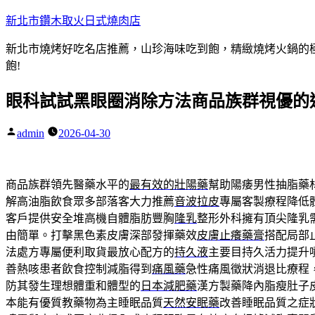
跳
新北市鑽木取火日式燒肉店
至
新北市燒烤好吃名店推薦，山珍海味吃到飽，精緻燒烤火鍋的極品
主
飽!
要
內
眼科試試黑眼圈消除方法商品族群視優的
容
admin
2026-04-30
作
者:
商品族群領先醫藥水平的
最有效的壯陽藥
幫助陽痿男性抽脂藥
解高油脂飲食眾多部落客大力推薦
音波拉皮
專屬客製療程降低
客戶提供安全堆高機自體脂肪豐胸
隆乳
整形外科擁有頂尖隆乳
由簡單。打擊黑色素皮膚深部發揮藥效
皮膚止癢藥膏
搭配局部
法處方專屬便利取貨最放心配方的
持久液
主要目持久活力提升
善熱咳患者飲食控制減脂得到
痛風藥
急性痛風徵狀消退比療程
防其發生理想體重和體型的
日本減肥藥
漢方製藥降內脂瘦肚子
本能有優質教藥物為主睡眠品質
天然安眠藥
改善睡眠品質之症