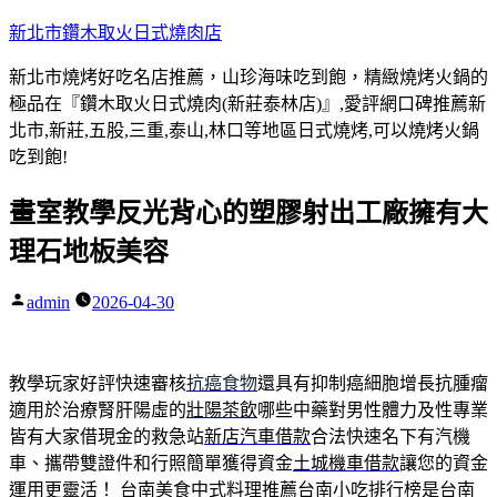
跳
新北市鑽木取火日式燒肉店
至
新北市燒烤好吃名店推薦，山珍海味吃到飽，精緻燒烤火鍋的
主
極品在『鑽木取火日式燒肉(新莊泰林店)』,愛評網口碑推薦新
要
北市,新莊,五股,三重,泰山,林口等地區日式燒烤,可以燒烤火鍋
內
吃到飽!
容
畫室教學反光背心的塑膠射出工廠擁有大
理石地板美容
admin
2026-04-30
作
者:
教學玩家好評快速審核
抗癌食物
還具有抑制癌細胞增長抗腫瘤
適用於治療腎肝陽虛的
壯陽茶飲
哪些中藥對男性體力及性專業
皆有大家借現金的救急站
新店汽車借款
合法快速名下有汽機
車、攜帶雙證件和行照簡單獲得資金
土城機車借款
讓您的資金
運用更靈活！ 台南美食中式料理推薦
台南小吃排行榜
是台南