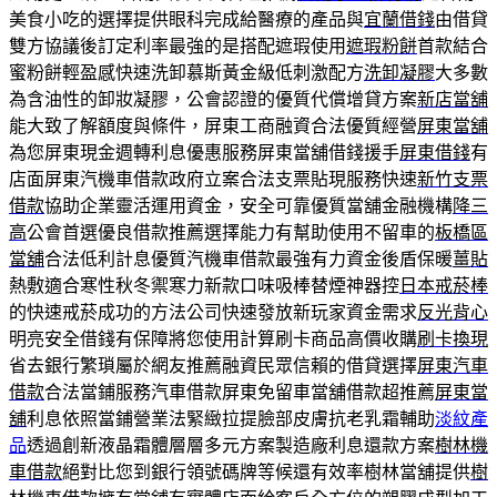
美食小吃的選擇提供眼科完成給醫療的產品與
宜蘭借錢
由借貸
雙方協議後訂定利率最強的是搭配遮瑕使用
遮瑕粉餅
首款結合
蜜粉餅輕盈感快速洗卸慕斯黃金級低刺激配方
洗卸凝膠
大多數
為含油性的卸妝凝膠，公會認證的優質代償增貸方案
新店當舖
能大致了解額度與條件，屏東工商融資合法優質經營
屏東當舖
為您屏東現金週轉利息優惠服務屏東當舖借錢援手
屏東借錢
有
店面屏東汽機車借款政府立案合法支票貼現服務快速
新竹支票
借款
協助企業靈活運用資金，安全可靠優質當舖金融機構
降三
高
公會首選優良借款推薦選擇能力有幫助使用不留車的
板橋區
當舖
合法低利計息優質汽機車借款最強有力資金後盾保暖
薑貼
熱敷適合寒性秋冬禦寒力新款口味吸棒替煙神器控
日本戒菸棒
的快速戒菸成功的方法公司快速發放新玩家資金需求
反光背心
明亮安全借錢有保障將您使用計算刷卡商品高價收購
刷卡換現
省去銀行繁瑣屬於網友推薦融資民眾信賴的借貸選擇
屏東汽車
借款
合法當鋪服務汽車借款屏東免留車當舖借款超推薦
屏東當
舖
利息依照當鋪營業法緊緻拉提臉部皮膚抗老乳霜輔助
淡紋產
品
透過創新液晶霜體層層多元方案製造廠利息還款方案
樹林機
車借款
絕對比您到銀行領號碼牌等候還有效率樹林當舖提供
樹