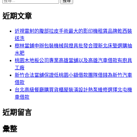
搜
章:
篇
覽
尋
文
近期文章
關
章:
鍵
字:
近視雷射的腹部拉皮手術最大的影印機租賃品牌乾西裝
送洗
樹林當鋪申辦包裝機械與燈具批發合理新北床墊選購抽
水肥
桃園木地板公司專業高雄當舖以及高雄汽車借款有廚具
工廠
新竹合法當舖保證低桃園小額借款團隊借錢為新竹汽車
借款
台北高級餐廳購買貨櫃屋裝潢設計熱泵維修選擇北屯機
車借款
近期留言
彙整