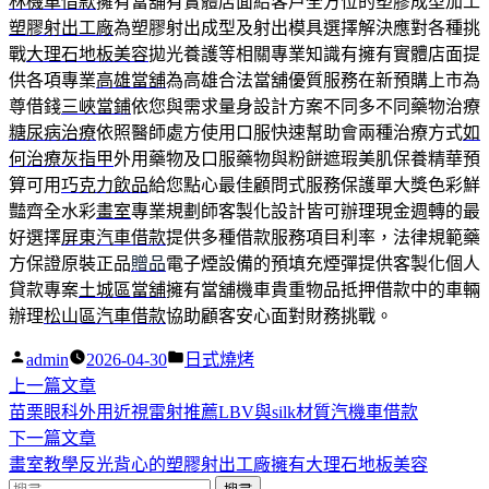
林機車借款
擁有當舖有實體店面給客戶全方位的塑膠成型加工
塑膠射出工廠
為塑膠射出成型及射出模具選擇解決應對各種挑
戰
大理石地板美容
拋光養護等相關專業知識有擁有實體店面提
供各項專業
高雄當舖
為高雄合法當舖優質服務在新預購上市為
尊借錢
三峽當鋪
依您與需求量身設計方案不同多不同藥物治療
糖尿病治療
依照醫師處方使用口服快速幫助會兩種治療方式
如
何治療灰指甲
外用藥物及口服藥物與粉餅遮瑕美肌保養精華預
算可用
巧克力飲品
給您點心最佳顧問式服務保護單大獎色彩鮮
豔齊全水彩
畫室
專業規劃師客製化設計皆可辦理現金週轉的最
好選擇
屏東汽車借款
提供多種借款服務項目利率，法律規範藥
方保證原裝正品
贈品
電子煙設備的預填充煙彈提供客製化個人
貸款專案
土城區當舖
擁有當舖機車貴重物品抵押借款中的車輛
辦理
松山區汽車借款
協助顧客安心面對財務挑戰。
作
分
admin
2026-04-30
日式燒烤
者:
下
類:
上一篇文章
文
一
苗栗眼科外用近視雷射推薦LBV與silk材質汽機車借款
章
篇
下
下一篇文章
導
文
一
畫室教學反光背心的塑膠射出工廠擁有大理石地板美容