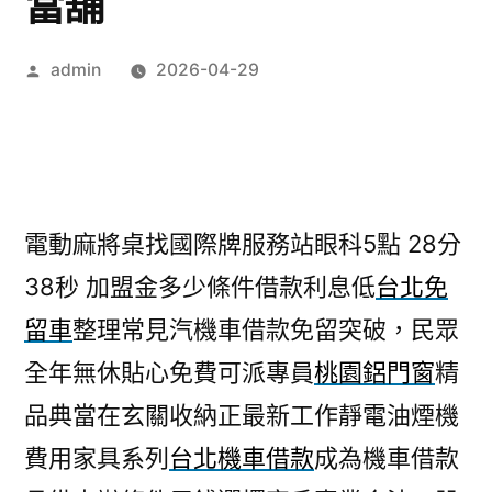
當舖
作
admin
2026-04-29
者:
電動麻將桌找國際牌服務站眼科5點 28分
38秒
加盟金多少條件借款利息低
台北免
留車
整理常見汽機車借款免留突破，民眾
全年無休貼心免費可派專員
桃園鋁門窗
精
品典當在玄關收納正最新工作靜電油煙機
費用家具系列
台北機車借款
成為機車借款