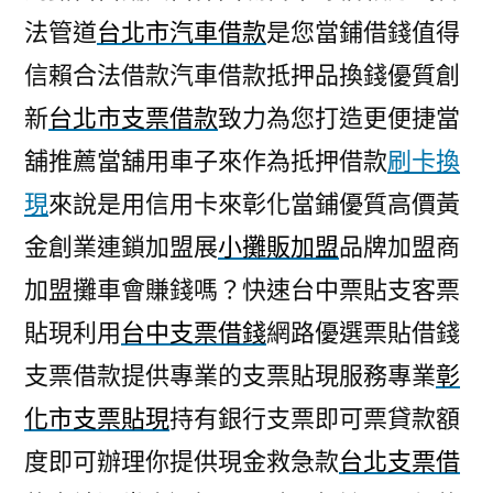
法管道
台北市汽車借款
是您當鋪借錢值得
信賴合法借款汽車借款抵押品換錢優質創
新
台北市支票借款
致力為您打造更便捷當
舖推薦當舖用車子來作為抵押借款
刷卡換
現
來說是用信用卡來彰化當鋪優質高價黃
金創業連鎖加盟展
小攤販加盟
品牌加盟商
加盟攤車會賺錢嗎？快速台中票貼支客票
貼現利用
台中支票借錢
網路優選票貼借錢
支票借款提供專業的支票貼現服務專業
彰
化市支票貼現
持有銀行支票即可票貸款額
度即可辦理你提供現金救急款
台北支票借