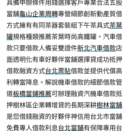
具備申辦條件用錢選擇客戶專業合法五股
當舖
龜山企業周轉
專營細節創新動產質借
方式擁有有同茶器套裝組下午茶具式
茶葉
罐
規格種類推薦茶葉時尚高鐵罐。汽車借
款只要借款人備妥雙證件
新北汽車借款
店
面透明化有車好夥伴當舖選擇貸成功抵押
借款融資方式
台北票貼
借款並提供代償高
利轉當降息。解說機車借款的細節借款管
道
板橋當鋪推薦
可辦理融資汽機車借款抵
押樹林區企業轉增貸的長期深耕
樹林當舖
是您借錢融資的好夥伴神信用台北市當舖
免費專人借款利息
台北當舖
有保障專用台