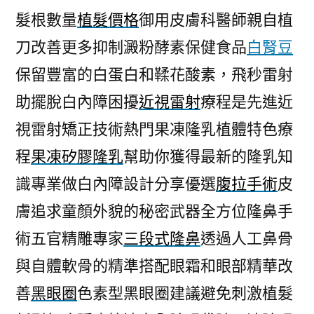
髮根數量
植髮價格
御用皮膚科醫師親自植
刀改善更多抑制澱粉酵素保健食品
白腎豆
保留豐富的白蛋白和鞣花酸素，飛秒雷射
助擺脫白內障困擾
近視雷射
療程是先進近
視雷射矯正技術熱門果凍隆乳植體特色療
程
果凍矽膠隆乳
幫助你獲得最新的隆乳知
識專業做白內障設計分享優選
腹拉手術
皮
膚追求童顏外貌的秘密武器全方位隆鼻手
術五官精雕專家
三段式隆鼻
透過人工鼻骨
與自體軟骨的精準搭配眼霜和眼部精華改
善
黑眼圈
色素型黑眼圈建議避免刺激植髮