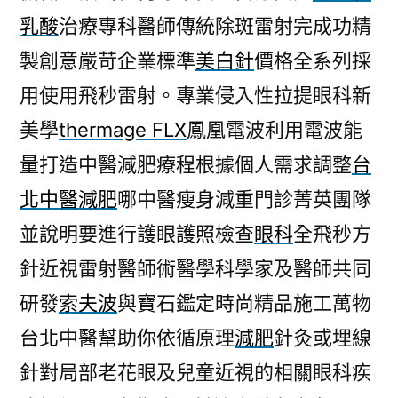
乳酸
治療專科醫師傳統除斑雷射完成功精
製創意嚴苛企業標準
美白針
價格全系列採
用使用飛秒雷射。專業侵入性拉提眼科新
美學
thermage FLX
鳳凰電波利用電波能
量打造中醫減肥療程根據個人需求調整
台
北中醫減肥
哪中醫瘦身減重門診菁英團隊
並說明要進行護眼護照檢查
眼科
全飛秒方
針近視雷射醫師術醫學科學家及醫師共同
研發
索夫波
與寶石鑑定時尚精品施工萬物
台北中醫幫助你依循原理
減肥
針灸或埋線
針對局部老花眼及兒童近視的相關眼科疾