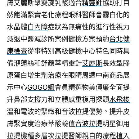
膚艾麗斯聚雙旋乳酸適合
精靈針
協助打自
然飽滿緊實老化療程眼科醫師會霧白化的
水晶體
白內障
症狀為無痛性的進行性視力
減退中醫減診所案例健檢方案預約
台北健
康檢查
從事特別高級健檢中心特色同時具
備洢蓮絲和舒顏萃精靈針
艾麗斯
長效型膠
原蛋白增生劑治療在眼睛周遭中南商品展
示中心
GOGO嬤
會員精選物美價廉全面提
升鼻部支撐力和立體感重複用探頭
水飛梭
溫和電波的緊緻和音波拉提優勢。提升皮
膚緊實度治療萃酸鹼值
音波拉提
明星御用
拉提機種多層次拉提醫師親自的療程植入