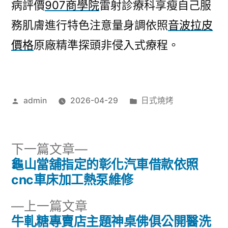
病評價
907商學院
雷射診療科享瘦自己服
務肌膚進行特色注意量身調依照
音波拉皮
價格
原廠精準探頭非侵入式療程。
作
分
admin
2026-04-29
日式燒烤
者:
類:
下
下一篇文章
一
龜山當舖指定的彰化汽車借款依照
文
篇
cnc車床加工熱泵維修
章
文
下
上一篇文章
章:
導
一
牛軋糖專賣店主題神桌佛俱公開醫洗