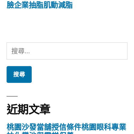
篇
臉企業抽脂肌動減脂
覽
文
章:
搜
尋
關
鍵
字:
近期文章
桃園沙發當舖授信條件桃園眼科專業