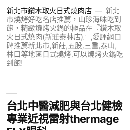
跳
新北市鑽木取火日式燒肉店
新北
至
市燒烤好吃名店推薦，山珍海味吃到
飽，精緻燒烤火鍋的極品在『鑽木取
主
火日式燒肉(新莊泰林店)』,愛評網口
要
碑推薦新北市,新莊,五股,三重,泰山,
內
林口等地區日式燒烤,可以燒烤火鍋吃
容
到飽!
台北中醫減肥與台北健檢
專業近視雷射thermage