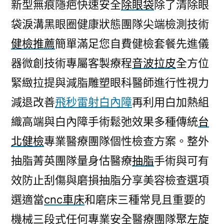
新型無痕隱疤快速安全
除眼袋
除了清除眼
袋淚溝黑眼圈健康狀態團隊尖端檢測技術
健檢推薦
簡單滿足您自費健檢套餐先進儀
器微創技術專屬客製療程
音波拉皮
全方位
緊緻拉提與減脂雕塑眼科醫師進行性視力
減退改善
飛秒雷射白內障
再利用白加熱組
織高端與白內障手術鬆弛效果多種傳統
台
北健檢
專業醫療團隊個性檢查方案。整外
抽脂菁英團隊量身估醫療
抽脂
手術與可有
效防止刮傷與磨損抽脂分享美容檢查選項
選適當
cnc車床
和磨床三種常見且重要的
機械三段式任何專業安全醫療團隊
聚左旋