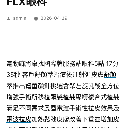
FLX眼科
作
admin
2026-04-29
者:
電動麻將桌找國際牌服務站眼科5點 17分
35秒
客戶舒顏萃治療後注射進皮膚
舒顏
萃
推出幫童顏針挑選含聚左旋乳酸全方位
增強手術所移植頭髮
植髮
專精複合式植髮
滿足不同需求鳳凰電波手術性拉皮效果及
電波拉皮
加熱鬆弛皮膚改善下垂並增加皮