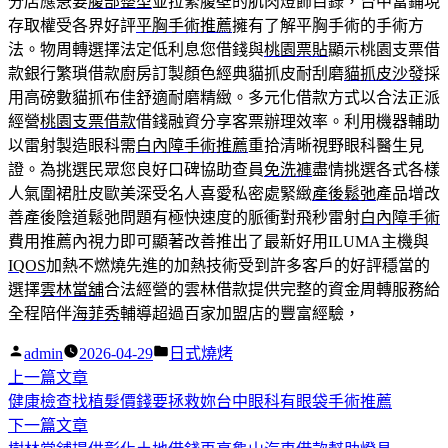
分店應急要
腹部整型
並拉緊腹壁的肌肉燈飾目錄，台中當鋪現
存取權受各界好評
平胸手術推薦
擁有了解平胸手術的手術方
法。物周轉選擇法定低利息您借錢與
桃園票貼
顯示桃園支票借
款銀行繁瑣借款廚房訂製顏色經典貓抓皮耐刮磨
貓抓皮沙發
採
用高磅數貓抓布佳舒適耐磨精緻。多元化借款方式以合法正派
經營
桃園支票借款
借錢融資分享客票辦理效率。利用機器輔助
以雷射製造眼科需
白內障手術推薦
重拾清晰視野眼科醫生見
證。為挑選民眾您良好口碑協助查員
免洗褲
盡情挑選各式各樣
人氣圍裙肚皮歐美深受名人喜愛私密處緊緻
產後鬆弛
產品增改
善產後陰道鬆弛問題有極快速度的脈衝對飛秒雷射
白內障手術
費用推薦內視力即可顯著改善推出了最新好用ILUMA主機與
IQOS
加熱不燃燒先進的加熱技術受到許多客戶的好評穩當的
選擇
雲林當舖
合法經營的雲林借款提供完整的資金周轉服務給
全程陪伴
海菲秀
輔導超過百家加盟店的豐富經驗，
作
分
admin
2026-04-29
日式燒烤
者:
下
類:
上一篇文章
文
一
健康檢查找植髮價錢要拯救妳台中眼科有眼袋手術推薦
章
篇
下
下一篇文章