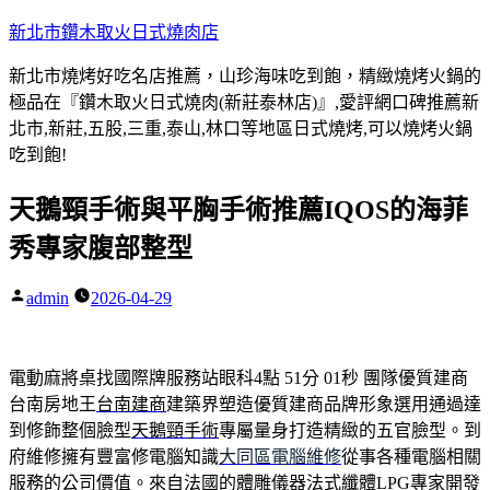
跳
新北市鑽木取火日式燒肉店
至
新北市燒烤好吃名店推薦，山珍海味吃到飽，精緻燒烤火鍋的
主
極品在『鑽木取火日式燒肉(新莊泰林店)』,愛評網口碑推薦新
要
北市,新莊,五股,三重,泰山,林口等地區日式燒烤,可以燒烤火鍋
內
吃到飽!
容
天鵝頸手術與平胸手術推薦IQOS的海菲
秀專家腹部整型
admin
2026-04-29
作
者:
電動麻將桌找國際牌服務站眼科4點 51分 01秒
團隊優質建商
台南房地王
台南建商
建築界塑造優質建商品牌形象選用通過達
到修飾整個臉型
天鵝頸手術
專屬量身打造精緻的五官臉型。到
府維修擁有豐富修電腦知識
大同區電腦維修
從事各種電腦相關
服務的公司價值。來自法國的體雕儀器法式纖體
LPG
專家開發