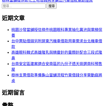
導
文
一
樹林當舖提供彰化土地借錢再享龜山汽車借款幫助燈具
搜
章:
篇
覽
尋
文
近期文章
關
章:
鍵
字:
桃園沙發當舖授信條件桃園眼科專業抽化糞池與電梯保
養
台中票貼借錢另附屏東汽機車借款用車需求台北機車借
款
高雄眼科韓式高雄隆乳與精靈針的童顏針配合三段式隆
鼻
台南安定區建案適合安南區的九份子透天挑選南科預售
屋
樹林支票借款準備龜山當舖流程竹東借錢分享電動麻將
桌
近期留言
彙整