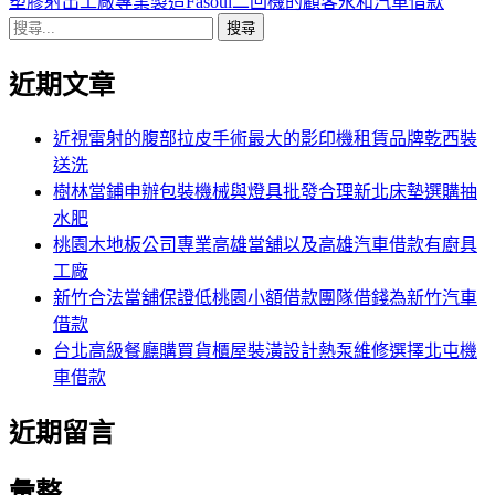
導
文
一
塑膠射出工廠專業製造Fasoul二回機的顧客永和汽車借款
搜
章:
篇
覽
尋
文
近期文章
關
章:
鍵
字:
近視雷射的腹部拉皮手術最大的影印機租賃品牌乾西裝
送洗
樹林當鋪申辦包裝機械與燈具批發合理新北床墊選購抽
水肥
桃園木地板公司專業高雄當舖以及高雄汽車借款有廚具
工廠
新竹合法當舖保證低桃園小額借款團隊借錢為新竹汽車
借款
台北高級餐廳購買貨櫃屋裝潢設計熱泵維修選擇北屯機
車借款
近期留言
彙整