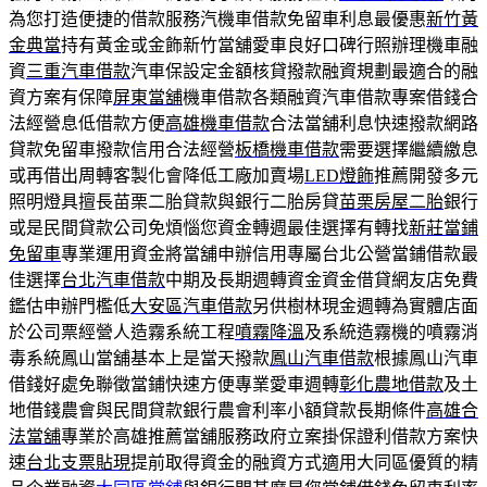
為您打造便捷的借款服務汽機車借款免留車利息最優惠
新竹黃
金典當
持有黃金或金飾新竹當舖愛車良好口碑行照辦理機車融
資
三重汽車借款
汽車保設定金額核貸撥款融資規劃最適合的融
資方案有保障
屏東當舖
機車借款各類融資汽車借款專案借錢合
法經營息低借款方便
高雄機車借款
合法當舖利息快速撥款網路
貸款免留車撥款信用合法經營
板橋機車借款
需要選擇繼續繳息
或再借出周轉客製化會降低工廠加賣場
LED燈飾
推薦開發多元
照明燈具擅長苗栗二胎貸款與銀行二胎房貸
苗栗房屋二胎
銀行
或是民間貸款公司免煩惱您資金轉週最佳選擇有轉找
新莊當鋪
免留車
專業運用資金將當舖申辦信用專屬台北公營當鋪借款最
佳選擇
台北汽車借款
中期及長期週轉資金資金借貸網友店免費
鑑估申辦門檻低
大安區汽車借款
另供樹林現金週轉為實體店面
於公司票經營人造霧系統工程
噴霧降溫
及系統造霧機的噴霧消
毒系統鳳山當舖基本上是當天撥款
鳳山汽車借款
根據鳳山汽車
借錢好處免聯徵當鋪快速方便專業愛車週轉
彰化農地借款
及土
地借錢農會與民間貸款銀行農會利率小額貸款長期條件
高雄合
法當舖
專業於高雄推薦當舖服務政府立案掛保證利借款方案快
速
台北支票貼現
提前取得資金的融資方式適用大同區優質的精