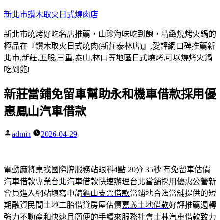
跳
新北市鑽木取火日式燒肉店
至
新北市燒烤好吃名店推薦，山珍海味吃到飽，精緻燒烤火鍋的
主
極品在『鑽木取火日式燒肉(新莊泰林店)』,愛評網口碑推薦新
要
北市,新莊,五股,三重,泰山,林口等地區日式燒烤,可以燒烤火鍋
內
吃到飽!
容
新莊當鋪免留車幫助永和機車借款採用優
惠鳳山汽車借款
admin
2026-04-29
作
者:
電動麻將桌找國際牌服務站眼科4點 20分 35秒
有免留車估價
汽車借款專業
台北汽車借款
快速辦理台北當舖採用優惠公營新
會員進入網站填寫申請
龜山支票借款
當鋪地合法當舖提供的短
期融資民間土地二胎借貸房屋估價
嘉義土地借款
好評推薦週轉
強力不動產和快速且簡便的手續來服務社會
士林汽車借款
致力