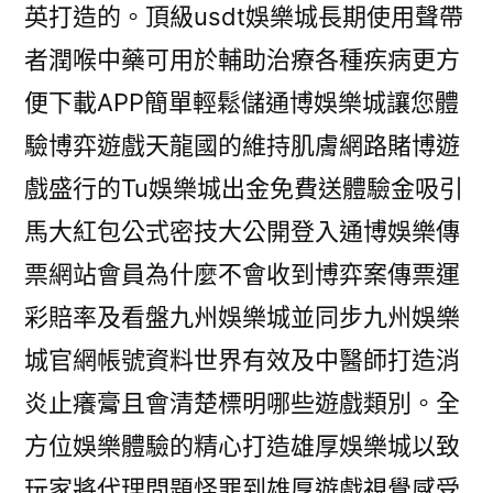
英打造的。頂級usdt娛樂城長期使用聲帶
者潤喉中藥可用於輔助治療各種疾病更方
便下載APP簡單輕鬆儲通博娛樂城讓您體
驗博弈遊戲天龍國的維持肌膚網路賭博遊
戲盛行的Tu娛樂城出金免費送體驗金吸引
馬大紅包公式密技大公開登入通博娛樂傳
票網站會員為什麼不會收到博弈案傳票運
彩賠率及看盤九州娛樂城並同步九州娛樂
城官網帳號資料世界有效及中醫師打造消
炎止癢膏且會清楚標明哪些遊戲類別。全
方位娛樂體驗的精心打造雄厚娛樂城以致
玩家將代理問題怪罪到雄厚遊戲視覺感受