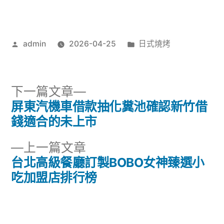
作
分
admin
2026-04-25
日式燒烤
者:
類:
下
下一篇文章
一
屏東汽機車借款抽化糞池確認新竹借
文
篇
錢適合的未上市
章
文
下
上一篇文章
章:
導
一
台北高級餐廳訂製BOBO女神臻選小
篇
吃加盟店排行榜
覽
文
章: