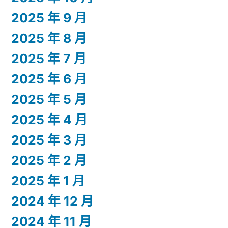
2025 年 9 月
2025 年 8 月
2025 年 7 月
2025 年 6 月
2025 年 5 月
2025 年 4 月
2025 年 3 月
2025 年 2 月
2025 年 1 月
2024 年 12 月
2024 年 11 月