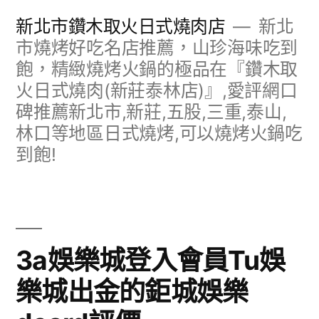
跳
新北市鑽木取火日式燒肉店
新北
至
市燒烤好吃名店推薦，山珍海味吃到
飽，精緻燒烤火鍋的極品在『鑽木取
主
火日式燒肉(新莊泰林店)』,愛評網口
要
碑推薦新北市,新莊,五股,三重,泰山,
內
林口等地區日式燒烤,可以燒烤火鍋吃
容
到飽!
3a娛樂城登入會員Tu娛
樂城出金的鉅城娛樂