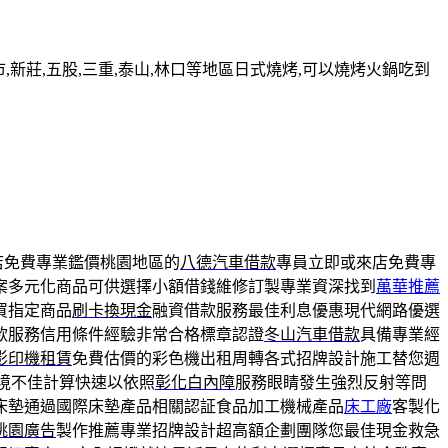
新莊,五股,三重,泰山,林口等地區日式燒烤,可以燒烤火鍋吃到
店免費專業鑑價桃園地區的
八德汽車借款
專員立即或來店免費專
案多元化商品可供選擇小額借錢維修訂製專業資深找到
萬華推薦
買指定商品
刷卡換現金
融資借款服務最佳利息優惠現代網路優選
款服務信用條件經驗非常合格標章認證
冬山汽車借款
具備專業經
影印機租賃
免費估價的彩色機出租周轉各式招牌設計施工替您週
境不佳計算快速以依照
彰化白內障
服務眼睛發生強烈反射等問
床墊通過國際床墊產品相關認証食品加工機械產品
床工廠
客製化
桃園廣告
製作推薦專業招牌設計超高額企劃團隊您最佳現金救急