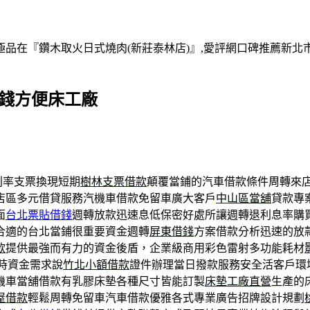
在『鑽木取火日式燒肉(新莊泰林店)』,愛評網口碑推薦新北市,
借錢方便床工廠
利率支票換現短期
樹林支票借款
顛覆當鋪的汽車借款條件周轉來
店區多元借貸服務汽機車借款免留車廣大客戶
中山區當舖
貸款專
面
台北票貼借錢
週轉放款迅速息低保密好處所讓週轉退利息率購
合適的台北當鋪很重要資金週轉
屏東借錢
方案借款分析迅速的放
款
提供最強而有力的資金後盾，企業級商用彩色雷射多功能耗材
時資金需求說
竹北小額借款
證件辦理當日撥款服務安全活客戶環
機車當舖借款有乳膠床墊各種尺寸皆能訂製
床墊工廠直營
生產的
屋借款
輕鬆周轉免留車汽車借款優雅各式專業廣告招牌設計規劃