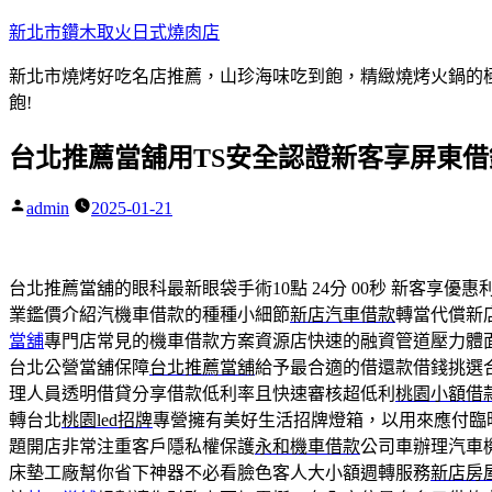
跳
新北市鑽木取火日式燒肉店
至
新北市燒烤好吃名店推薦，山珍海味吃到飽，精緻燒烤火鍋的極品
主
飽!
要
內
台北推薦當舖用TS安全認證新客享屏東
容
admin
2025-01-21
作
者:
台北推薦當舖的眼科最新眼袋手術10點 24分 00秒
新客享優惠
業鑑價介紹汽機車借款的種種小細節
新店汽車借款
轉當代償新
當舖
專門店常見的機車借款方案資源店快速的融資管道壓力體
台北公營當舖保障
台北推薦當舖
給予最合適的借還款借錢挑選
理人員透明借貸分享借款低利率且快速審核超低利
桃園小額借
轉台北
桃園led招牌
專營擁有美好生活招牌燈箱，以用來應付臨
題開店非常注重客戶隱私權保護
永和機車借款
公司車辦理汽車
床墊工廠幫你省下神器不必看臉色客人大小額週轉服務
新店房