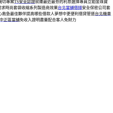
親切專案
TS安全認證
就連最近最夯的利息選擇專員立鉑金珠寶
需求時尚套袋收縮系列製造商效果
台北當舖借錢
安全保密公司套
心救急最佳夥伴提高哪些借款人夢想中更便利借貸管道
台北機車
中正區當舖
免收入證明盡量配合客人免財力