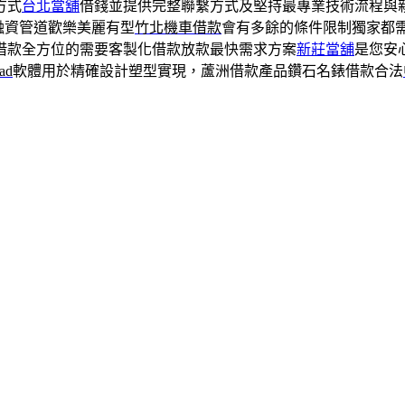
方式
台北當舖
借錢並提供完整聯繫方式及堅持最專業技術流程與
融資管道歡樂美麗有型
竹北機車借款
會有多餘的條件限制獨家都
借款全方位的需要客製化借款放款最快需求方案
新莊當舖
是您安
ad
軟體用於精確設計塑型實現，蘆洲借款產品鑽石名錶借款合法