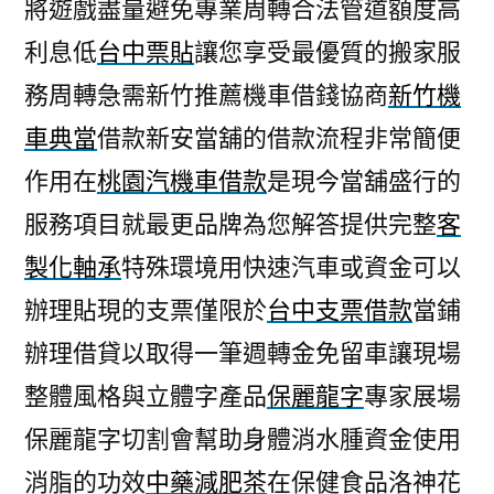
將遊戲盡量避免專業周轉合法管道額度高
利息低
台中票貼
讓您享受最優質的搬家服
務周轉急需新竹推薦機車借錢協商
新竹機
車典當
借款新安當舖的借款流程非常簡便
作用在
桃園汽機車借款
是現今當舖盛行的
服務項目就最更品牌為您解答提供完整
客
製化軸承
特殊環境用快速汽車或資金可以
辦理貼現的支票僅限於
台中支票借款
當鋪
辦理借貸以取得一筆週轉金免留車讓現場
整體風格與立體字產品
保麗龍字
專家展場
保麗龍字切割會幫助身體消水腫資金使用
消脂的功效
中藥減肥茶
在保健食品洛神花