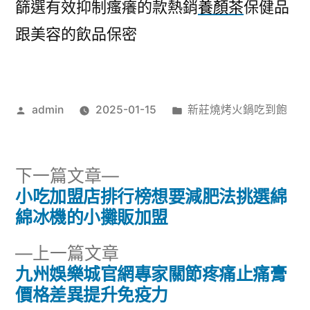
篩選有效抑制瘙癢的款熱銷
養顏茶
保健品
跟美容的飲品保密
作
分
admin
2025-01-15
新莊燒烤火鍋吃到飽
者:
類:
下
下一篇文章
一
小吃加盟店排行榜想要減肥法挑選綿
文
篇
綿冰機的小攤販加盟
章
文
下
上一篇文章
章:
導
一
九州娛樂城官網專家關節疼痛止痛膏
篇
價格差異提升免疫力
覽