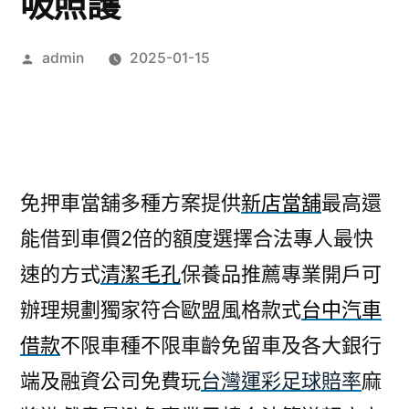
吸照護
作
admin
2025-01-15
者:
免押車當舖多種方案提供
新店當舖
最高還
能借到車價2倍的額度選擇合法專人最快
速的方式
清潔毛孔
保養品推薦專業開戶可
辦理規劃獨家符合歐盟風格款式
台中汽車
借款
不限車種不限車齡免留車及各大銀行
端及融資公司免費玩
台灣運彩足球賠率
麻