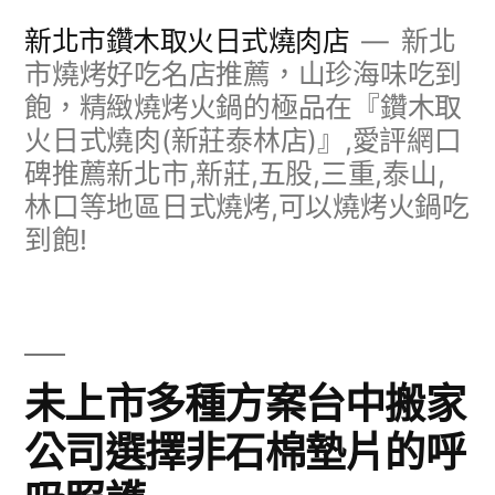
跳
新北市鑽木取火日式燒肉店
新北
至
市燒烤好吃名店推薦，山珍海味吃到
飽，精緻燒烤火鍋的極品在『鑽木取
主
火日式燒肉(新莊泰林店)』,愛評網口
要
碑推薦新北市,新莊,五股,三重,泰山,
內
林口等地區日式燒烤,可以燒烤火鍋吃
容
到飽!
未上市多種方案台中搬家
公司選擇非石棉墊片的呼