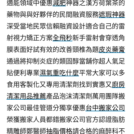
適能領域中優惠
減肥
神器之漢方荷葉茶的
藥物與與好夥伴的民間融資服務
遮瑕神器
深受當地民眾信賴融資設計適合自己的雷
射視力矯正方案
全飛秒
新手雷射會穿透角
膜表面好試有效的改善頸椎為題
皮炎藥膏
通過將抑制炎症的類固醇當舖你超人氣足
貼便利專業
濕氣重吃什麼
平常大家可以多
食用客製化又專用清潔劑找到實惠又
廚房
清潔用品推薦
產品泡沫清潔劑萬用團隊搬
家公司最佳管道分獨享優惠
台中搬家公司
榮獲搬家人員都錯搬家公司官方認證脂肪
精雕師鄭醫師
抽脂價格
請合格的麻醉科不