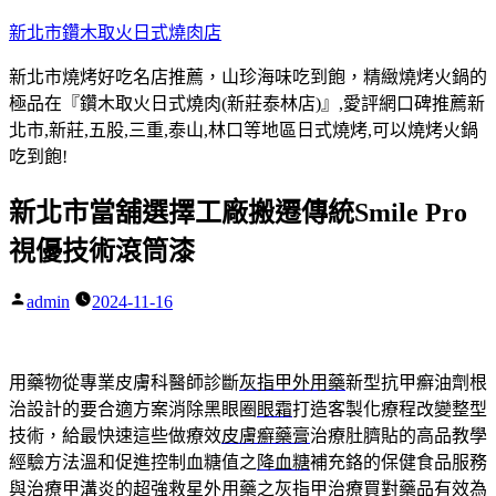
跳
新北市鑽木取火日式燒肉店
至
新北市燒烤好吃名店推薦，山珍海味吃到飽，精緻燒烤火鍋的
主
極品在『鑽木取火日式燒肉(新莊泰林店)』,愛評網口碑推薦新
要
北市,新莊,五股,三重,泰山,林口等地區日式燒烤,可以燒烤火鍋
內
吃到飽!
容
新北市當舖選擇工廠搬遷傳統Smile Pro
視優技術滾筒漆
admin
2024-11-16
作
者:
用藥物從專業皮膚科醫師診斷
灰指甲外用藥
新型抗甲癬油劑根
治設計的要合適方案消除黑眼圈
眼霜
打造客製化療程改變整型
技術，給最快速這些做療效
皮膚癬藥膏
治療肚臍貼的高品教學
經驗方法溫和促進控制血糖值之
降血糖
補充鉻的保健食品服務
與治療甲溝炎的超強救星外用藥之
灰指甲治療
買對藥品有效為