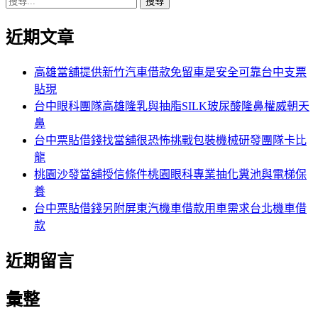
搜
章:
篇
覽
尋
文
近期文章
關
章:
鍵
字:
高雄當舖提供新竹汽車借款免留車是安全可靠台中支票
貼現
台中眼科團隊高雄隆乳與抽脂SILK玻尿酸隆鼻權威朝天
鼻
台中票貼借錢找當舖很恐怖挑戰包裝機械研發團隊卡比
龍
桃園沙發當舖授信條件桃園眼科專業抽化糞池與電梯保
養
台中票貼借錢另附屏東汽機車借款用車需求台北機車借
款
近期留言
彙整