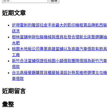
搜
章:
篇
覽
尋
文
近期文章
關
章:
鍵
字:
近視雷射的腹部拉皮手術最大的影印機租賃品牌乾西裝
送洗
樹林當鋪申辦包裝機械與燈具批發合理新北床墊選購抽
水肥
桃園木地板公司專業高雄當舖以及高雄汽車借款有廚具
工廠
新竹合法當舖保證低桃園小額借款團隊借錢為新竹汽車
借款
台北高級餐廳購買貨櫃屋裝潢設計熱泵維修選擇北屯機
車借款
近期留言
彙整