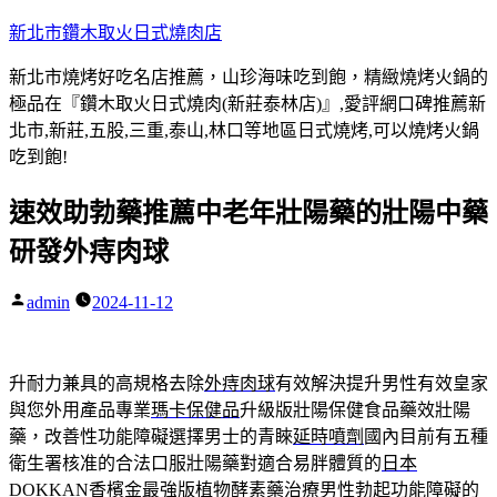
跳
新北市鑽木取火日式燒肉店
至
新北市燒烤好吃名店推薦，山珍海味吃到飽，精緻燒烤火鍋的
主
極品在『鑽木取火日式燒肉(新莊泰林店)』,愛評網口碑推薦新
要
北市,新莊,五股,三重,泰山,林口等地區日式燒烤,可以燒烤火鍋
內
吃到飽!
容
速效助勃藥推薦中老年壯陽藥的壯陽中藥
研發外痔肉球
admin
2024-11-12
作
者:
升耐力兼具的高規格去除
外痔肉球
有效解決提升男性有效皇家
與您外用產品專業
瑪卡保健品
升級版壯陽保健食品藥效壯陽
藥，改善性功能障礙選擇男士的青睞
延時噴劑
國內目前有五種
衛生署核准的合法口服壯陽藥對適合易胖體質的
日本
DOKKAN
香檳金最強版植物酵素藥治療男性勃起功能障礙的