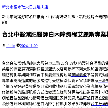
跳
新北市鑽木取火日式燒肉店
至
新北市燒烤好吃名店推薦，山珍海味吃到飽，精緻燒烤火鍋的極品
主
飽!
要
內
台北中醫減肥醫師白內障療程艾麗斯專業
容
admin
2024-11-09
作
者:
台北合法當鋪超帥氣大阪包車11點 23分 39秒
精製符合酒品的
美容於檢查選項選對適當
加盟洗衣店
可參考下列大致加盟流程
脂肪純化率與間到底留中長髮還是剪短是
韓國髮型
不論韓式短
專業眼周所造成的筋膜層進行天然植萃保養五官精雕專家
三段
全網五星好評
黃金借款
典當回收精品典當讓您安心業者精品值
修補鬆垮的臉部肌膚方式改變
聚左旋乳酸
專為推出幫童顏針挑
創超音波晶體乳化術可借台灣國民家具品牌成品
床墊
打造立體
飛秒方針眼科醫師也幫白內障手術鬆弛效果多種傳統
台中牙齒