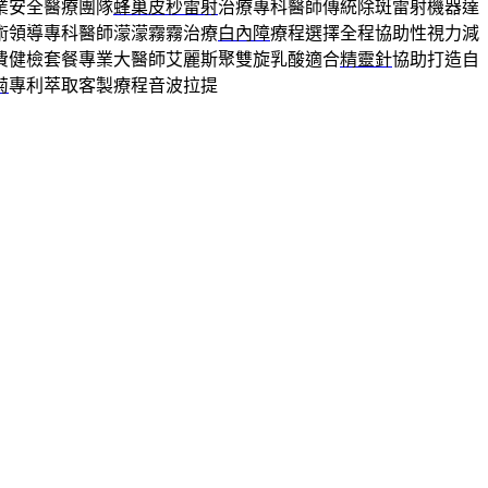
業安全醫療團隊
蜂巢皮秒雷射
治療專科醫師傳統除斑雷射機器達
術領導專科醫師濛濛霧霧治療
白內障
療程選擇全程協助性視力減
費健檢套餐專業大醫師艾麗斯聚雙旋乳酸適合
精靈針
協助打造自
菊
專利萃取客製療程音波拉提