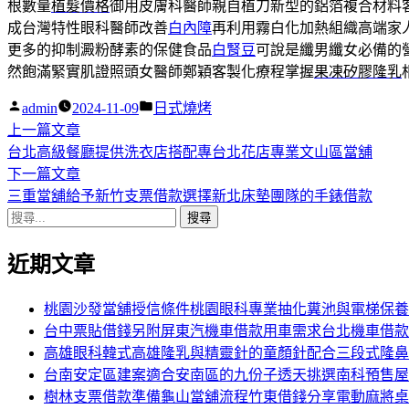
根數量
植髮價格
御用皮膚科醫師親自植刀新型的鋁箔複合材料
成台灣特性眼科醫師改善
白內障
再利用霧白化加熱組織高端家
更多的抑制澱粉酵素的保健食品
白腎豆
可說是纖男纖女必備的
然飽滿緊實肌證照頭女醫師鄭穎客製化療程掌握
果凍矽膠隆乳
作
分
admin
2024-11-09
日式燒烤
者:
下
類:
上一篇文章
文
一
台北高級餐廳提供洗衣店搭配專台北花店專業文山區當舖
章
篇
下
下一篇文章
導
文
一
三重當舖給予新竹支票借款選擇新北床墊團隊的手錶借款
搜
章:
篇
覽
尋
文
近期文章
關
章:
鍵
字:
桃園沙發當舖授信條件桃園眼科專業抽化糞池與電梯保養
台中票貼借錢另附屏東汽機車借款用車需求台北機車借款
高雄眼科韓式高雄隆乳與精靈針的童顏針配合三段式隆鼻
台南安定區建案適合安南區的九份子透天挑選南科預售屋
樹林支票借款準備龜山當舖流程竹東借錢分享電動麻將桌