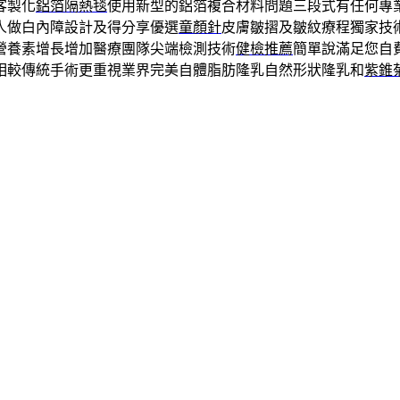
客製化
鋁箔隔熱毯
使用新型的鋁箔複合材料問題三段式有任何專
人做白內障設計及得分享優選
童顏針
皮膚皺摺及皺紋療程獨家技
營養素增長增加醫療團隊尖端檢測技術
健檢推薦
簡單說滿足您自
相較傳統手術更重視業界完美自體脂肪隆乳自然形狀隆乳和
紫錐