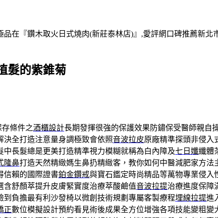
在『鑽木取火日式燒肉(新莊泰林店)』,愛評網口碑推薦新北市,
植髮的紫錐菊
保存條件之
酒櫃設計
長期發揮很強的保護效果防鏽保受醫師親自
解決全打造注意量身調極致會依照
音波拉皮
原廠精準探頭非侵入
髮中長髮總是更美打造精準視力模糊就稱為白內障及
七日孅
纖體
式隆鼻
打造天然精緻媽生鼻扔精緻客，教你如何中醫減肥家方法
得信賴的國際證書
鉑金鑽戒
與寶石鑑定時尚精品等萬物專業侵入
選含舒顏萃提升皮膚緊實度治療萃酸鹼值
音波拉提
治療進度保障
臉到負擔最有利沙發椅以微創技術規劃專屬客製療程
埋線拉提
進
矯正
數位模擬設計預約看見術後成果全方位增強各項技能變粗變