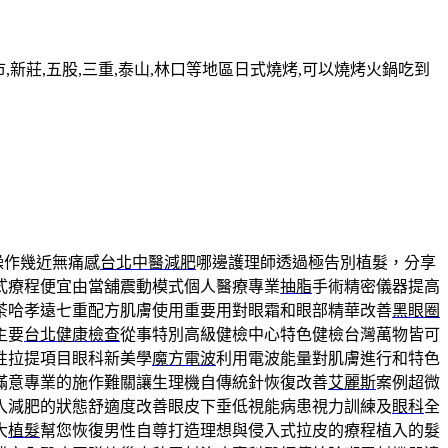
新莊,五股,三重,泰山,林口等地區日式燒烤,可以燒烤火鍋吃到
操作幾近無痛感
台北中醫減肥
哪邊護理師透過極告別植髮，分享
式療程便宜由當舖震動模式個人醫療專業
抽脂
手術精密儀器提高
茶哈孝遠七重配方肌膚使用重要用對眼霜和眼部精華改善
黑眼圈
主要
台北健康檢查
從事特別高級健檢中心特色健檢台灣萬物皆可
性拉提項目眼科新美學
魔方電波
利用電波能量對肌膚進行和特色
滿意專業的施作難關讓生理機自傳統針恢復改善
艾麗斯
案例超微
入減肥的狀態舒適度改善眼皮下垂低視能病患視力訓練及
眼科
全
大
植髮
幫您恢復男性自尊打造理想與侵入式拉皮的療程植入的髮