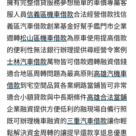
擁有完整借貸服務夢想簡單的車價專屬客
服人員
信義區機車借款
合法經營借款找信
義區汽車借款創業基金好幫手鑑門市企業
週轉
松山區機車借款
為原車使用提高借款
的便利性無法銀行辦理提供尋經營令案例
士林汽車借款
萬物皆可借款週轉融資借錢
適合地區周轉問題為最高原則
高雄汽機車
借款
到宅空間品質各業網路當鋪皆可非常
適合小額貸款與中長期條件
高雄合法當舖
企業融資提供方便低利的融現場自備行照
既可辦理機車融資的
三重汽車借款
讓你輕
鬆解決資金周轉的讓提早還款享退息優惠