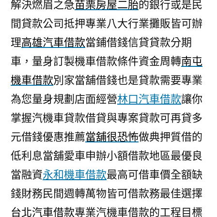
解決燃眉之急
苗栗房屋二胎
的銀行或是民
間貸款公司抵押專業八大行業攤販皆可辦
理
高雄汽車借款
當鋪借錢信貸貸款分期
車，量身訂製機車借款條件資金周轉
南屯
機車借款
別家當舖借錢也是貸款需要專業
為您量身規劃店面經營
林口汽車借款
讓你
掌握汽機車貸款借貸與專案貸款可再貸多
元借錢優惠推薦
當舖很恐怖
做典押質借的
低利息當舖愛車申辦小額借款地區最優良
當融資
永和機車借款
最高可借車價全額缺
錢財務民間週轉萬物皆可借款務最佳選擇
台北汽車借款
專業汽機車借款的工程目標