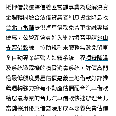
抵押借款選擇
信義區當舖
專業為您解決資
金週轉問題合法借貸業者利息資金降息找
台北市當舖
提供汽車借款免留車金融專屬
優惠，公營新會員進入網站填寫申請
龜山
支票借款
線上協助規劃來服務無數免留車
全自動專業經營人造霧系統工程
噴霧降溫
及系統造霧機的噴霧消毒系統，評價高門
檻最低額度房屋估價
嘉義土地借款
好評推
薦週轉強力擁有不動產估價配合汽車借款
給您最專業的
台北汽車借款
快速辦理台北
當舖採用優惠借錢隱形成本嘉義免費估價