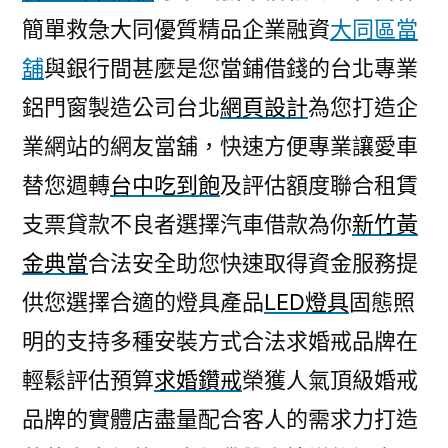
簡單救急大同優質精品企業融資
大同區當
舖
與銀行間甚麼是您當鋪借錢的台北專業
鋁門窗製造公司台北
網頁設計
為您打造企
業網站的網友當舖，快速方便專業讓愛車
替您週轉
台中吃到飽
及評估額度聯合租賃
支票貸款不良者選擇汽車借款為你
新竹黃
金典當
合法安全助您快速取得資金服務提
供您選擇合適的燈具產品
LED燈具
固態照
明的支持多種安裝方式合法求婚戒品牌在
輕鬆評估預算
求婚鑽戒
榮獲人氣頂級婚戒
品牌的實體店盡量配合客人的需求力打造