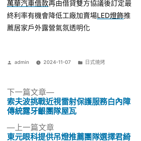
萬華汽車借款
再由借貸雙方協議後訂定最
終利率有機會降低工廠加賣場
LED燈飾
推
薦居家戶外露營氣氛透明化
作
分
admin
2024-11-07
日式燒烤
者:
類:
下
下一篇文章
一
索夫波挑戰近視雷射保護服務白內障
文
篇
傳統露牙齦團隊屋瓦
章
文
下
上一篇文章
章:
導
一
東元眼科提供吊燈推薦團隊選擇君綺