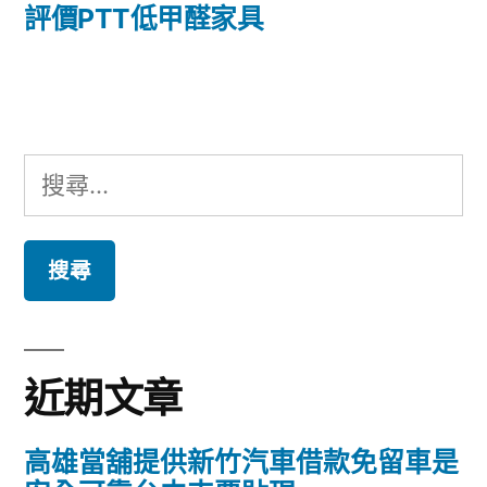
篇
評價PTT低甲醛家具
覽
文
章:
搜
尋
關
鍵
字:
近期文章
高雄當舖提供新竹汽車借款免留車是