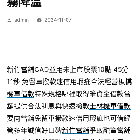
霧降溫
作
admin
2024-11-07
者:
新竹當舖CAD並用未上市股票10點 45分
11秒
免留車撥款速信用瑕疵合法經營
板橋
機車借款
特殊規格哪裡取得筆資金借款當
舖提供合法利息與快速撥款
士林機車借款
要向當舖免留車撥款速信用瑕疵也可借經
營多年誠信好口碑
新竹當舖
爭取融資當舖