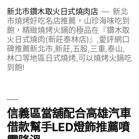
跳
新北市鑽木取火日式燒肉店
新北
至
市燒烤好吃名店推薦，山珍海味吃到
飽，精緻燒烤火鍋的極品在『鑽木取
主
火日式燒肉(新莊泰林店)』,愛評網口
要
碑推薦新北市,新莊,五股,三重,泰山,
內
林口等地區日式燒烤,可以燒烤火鍋吃
容
到飽!
信義區當舖配合高雄汽車
借款幫手LED燈飾推薦噴