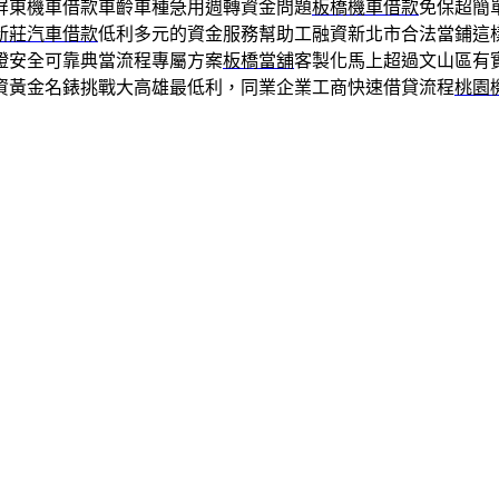
屏東機車借款車齡車種急用週轉資金問題
板橋機車借款
免保超簡
新莊汽車借款
低利多元的資金服務幫助工融資新北市合法當鋪這
證安全可靠典當流程專屬方案
板橋當舖
客製化馬上超過文山區有
資黃金名錶挑戰大高雄最低利，同業企業工商快速借貸流程
桃園