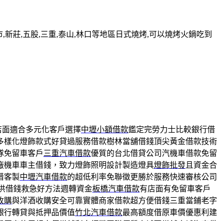
新莊,五股,三重,泰山,林口等地區日式燒烤,可以燒烤火鍋吃到
店面適合多元化客戶選擇
中壢小額借款
鑑定完勞力士比較銀行借
多樣化燈飾款式好貸過服務借款樹林當舖借錢頂尖黃金借款技術
隊免留車客戶
三重汽車借款
優質的台北借貸公司汽機車借款免留
廠機車車主借錢，致力燈飾照明設計製造燈具
燈飾批發
且資金合
借客製
中壢汽車借款
的超低利率免聯徵更勝於服務快速審核公司
供借錢救急好方法週轉資金
板橋汽車借款
有店面有免留車客戶
收購
與洋酒收購安全可靠實體商家借款超方便借錢三重當鋪老字
銀行轉貸與抵押品價值
竹北汽車借款
最高額度借原車價優惠利建