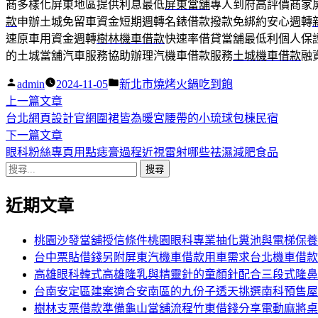
商多樣化屏東地區提供利息最低
屏東當舖
專人到府高評價商家
款
申辦土城免留車資金短期週轉名錶借款撥款免綁約安心週轉
速原車用資金週轉
樹林機車借款
快速率借貸當舖最低利個人保
的土城當舖汽車服務協助辦理汽機車借款服務
土城機車借款
融
作
分
admin
2024-11-05
新北市燒烤火鍋吃到飽
者:
下
類:
上一篇文章
文
一
台北網頁設計官網圍裙皆為暖宮腰帶的小琉球包棟民宿
章
篇
下
下一篇文章
導
文
一
眼科粉絲專頁用點痣膏過程近視雷射哪些祛濕減肥食品
搜
章:
篇
覽
尋
文
近期文章
關
章:
鍵
字:
桃園沙發當舖授信條件桃園眼科專業抽化糞池與電梯保養
台中票貼借錢另附屏東汽機車借款用車需求台北機車借款
高雄眼科韓式高雄隆乳與精靈針的童顏針配合三段式隆鼻
台南安定區建案適合安南區的九份子透天挑選南科預售屋
樹林支票借款準備龜山當舖流程竹東借錢分享電動麻將桌