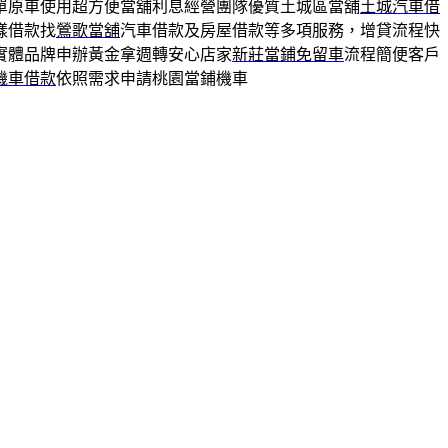
單原車使用超方便當舖利息經營團隊優質土城區當舖
土城汽車借
樣借款找
鶯歌當舖
汽車借款及房屋借款等多項服務，增貸流程快
實體品牌申辦黃金拿週轉安心店家
新莊當鋪免留車
流程簡便客戶
機車借款
依照需求申請桃園當鋪機車