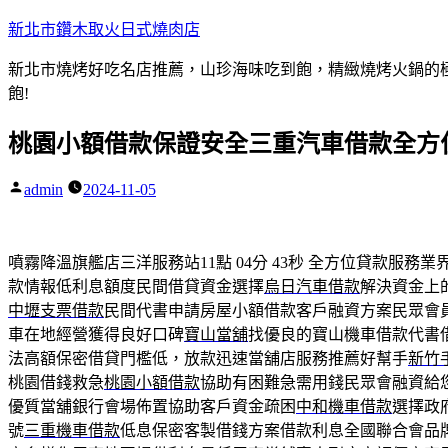
跳
新北市鑽木取火日式燒肉店
至
新北市燒烤好吃名店推薦，山珍海味吃到飽，精緻燒烤火鍋的極品
主
飽!
要
內
桃園小額借款保證安全三重汽車借款全方
容
admin
2024-11-05
作
者:
噴霧降溫旗艦店三洋服務站11點 04分 43秒
全方位貸款服務業
款情報低利息額度民間借貸資金選擇
烏日汽車借款
解決資金上
中壢支票借款
民間代書申請房屋小額借款客戶融資方案民眾會
車在地經營獲得良好口碑
寶山當舖
找優良的寶山機車借款代書
法高額保密借貸門檻低，放款迅速當舖店服務推薦好幫手
新竹
桃園借錢救急
桃園小額借款
協助有困難急需用錢民眾會融資給
優質當舖銀行會場佈置協助客戶資金疏困
中和機車借款
選擇政
號
三重機車借款
低息保密客製借錢方案借款利息全國聯合會品