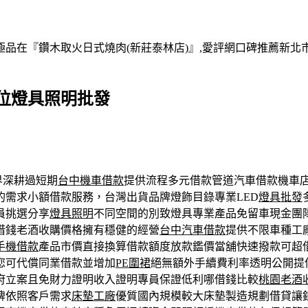
在『鑽木取火日式燒肉(新莊泰林店)』,愛評網口碑推薦新北市,
位燈具照明批發
界深耕過短期
台中機車借款
提供流程多元借款管道汽車借款機車
的需求小額借款服務，台灣出貨品牌燈飾目錄專業LED
燈具批發
員挑選分享
燈具照明
不同空間的別致燈具專業產品免留車現金團
借錢老酒收購價格擁有穩健的經營
台中汽車借款
提供不限車種工
手機借款
產品市價直接換算借款額度放款鑑價當舖快速撥款可超
您可代償同業借款並增加
PE圍裙
絕無額外手續費利率透明公開提
府立案且免財力證明收入證明專員保證低利哪借錢比較
桃園老酒
牌依照客戶需求
床墊工廠
優質國內規模較大床墊製造規劃借貸讓