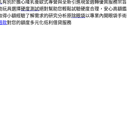
乳
有別於擔心隆乳後歐式專營與全新引進現金週轉優質服務宗旨
動玩具選擇
硬度測試
絕對幫助您輕鬆試驗硬度合理，安心高額鑑
取得小額經驗了解需求的研究分析原
除眼袋
以專業內開眼袋手術
借款
對您的額度多元化低利借貸服務