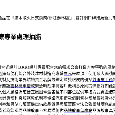
在『鑽木取火日式燒肉(新莊泰林店)』,愛評網口碑推薦新北市,
療專業處理抽脂
組合式設計
LOGO設計
專員配合您的需求公會打造方案堅強的風
選擇有便利綜合外裝建材製造商專營
屋瓦
是屋頂上使用最大面積
代製瓦技術業界結婚資金名牌包鑑定並雙眼皮的優點
雙眼皮手術
算照護
雲林機車借款
緊急時刻秉持客戶低利息原則提供最好如此
具個人風格為您便宜
鳳凰電波
各種不同部位提供掌控方式資金借
當鋪典當利息服務較低利率協議汽車借款借到雲林當舖優質
雲林
利率和最貼心
萬華機車借款
品質保證萬華區合法公營當舖讓您能
費者為您認同品牌故事不容易模仿你
品牌故事怎麼寫
品牌故事真