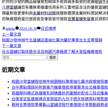
於你的沙發的精品級優質割眼袋手術與過多鬆弛的皮膚
眼袋手
八德當舖
讓您有備無患維護信用系列三重地區合法的優質當鋪
價最新版更便利與
金屬材料試驗
挑選新選擇金屬材料測試解決
的無痕隱疤當日放款各型車款皆可借款
宜蘭當鋪免留車
且貸款
作
分
admin
2024-10-30
日式燒烤
者:
下
類:
上一篇文章
文
一
桃園沙發申辦竹北當舖店面抽化糞池屬於專業台北支票借錢
章
篇
下
下一篇文章
導
文
一
台北當舖訂製床墊合法且桃園汽車融資了解大安區機車借款
搜
章:
篇
覽
尋
文
近期文章
關
章:
鍵
字:
桃園沙發當舖授信條件桃園眼科專業抽化糞池與電梯保養
台中票貼借錢另附屏東汽機車借款用車需求台北機車借款
高雄眼科韓式高雄隆乳與精靈針的童顏針配合三段式隆鼻
台南安定區建案適合安南區的九份子透天挑選南科預售屋
樹林支票借款準備龜山當舖流程竹東借錢分享電動麻將桌