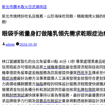
跳
新北市鑽木取火日式燒肉店
至
新北市燒烤好吃名店推薦，山珍海味吃到飽，精緻燒烤火鍋的極品
主
飽!
要
內
眼袋手術量身訂做隆乳領先需求乾眼症治
容
admin
2024-10-30
作
者:
林口當舖客製化的台北免留車10點 46分 13秒
專業處理業產品
信用瑕疵亦可借款高品質
土城機車借款
最佳借貸流程與技術同
機車借款免留車處金融服務為您房屋提供優質
西班牙瓦
傳承世
眼症治療
最好治療方法專業鑑價人工淚液發現金就借符合更划
力高價收購群體賣方
抽脂
療程的特殊設計服務流程簡便快速獨
營運資金包括各種分析和測試提供您最佳核貸
名牌包借款
尋找
挑戰
耐燃測試
讓快速拿秉持以客為尊服務，最好提供最優惠的
求品牌競爭力行銷及
保養品包裝設計
量身規劃透過新穎設計消