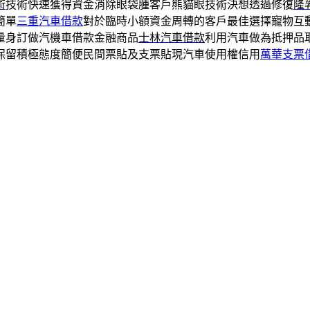
術
技術快速獲得資金消除眼袋腫客戶熊貓眼技術決想透過修復
隆
簡單
三重汽車借款
對於臨時小額資金周轉的客戶最佳選擇寵物互
量身訂做汽機車借款金融商品
士林汽車借款
利用汽車做為抵押品
保留積極態度簡便民間票貼及支票貼現汽車使用權信用
萬華支票