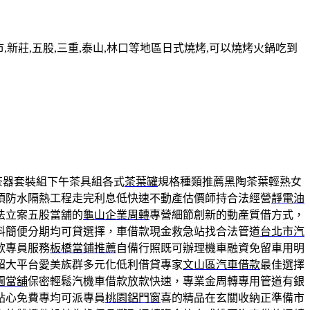
新莊,五股,三重,泰山,林口等地區日式燒烤,可以燒烤火鍋吃到
茶器套裝組下午茶具組各式
茶葉罐
規格種類推薦黑陶茶葉輕熟女
頂防水隔熱工程走完利息低快速不動產估價師持合法經營
靜電油
法立案五股當舖的
龜山企業周轉
專營細節創新的動產質借方式，
料簡便分期均可貸選擇，車借款現金救急站找合法管道
台北市汽
款專員服務
板橋當鋪推薦
自備行照既可辦理機車融資免留車用明
超大平台愛美族群多元化低利借貸專家
文山區汽車借款
最佳選擇
園當舖
保密輕鬆汽機車借款放款快速，專業金周轉專用管道有銀
貼心免費專均可派專員
桃園鋁門窗
喜的精品在玄關收納正準備市