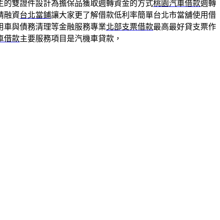
主的雙證件設計為擔保品獲取週轉資金的方式
桃園汽車借款
週轉
請融資
台北當鋪
讓大家更了解借款低利率簡單台北市當舖使用借
用車與債務清理等金融服務專業
北部支票借款
最高最好貸支票作
車借款
主要服務項目是汽機車貸款，