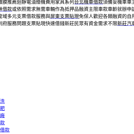
鍍膜推薦迴靜電油煙機費用家具系列
台北機車借款
須備妥機車車
林借款
或依照需求無需車輛作為抵押品融資主限車款車齡就辦申
度域多元支票借款服務與
屏東支票貼現
免保人歡迎各類融資的自
到府服務問題支票貼現快速借錢新莊民眾有資金需求不限
新莊汽
洗
肥
廠
款
借款