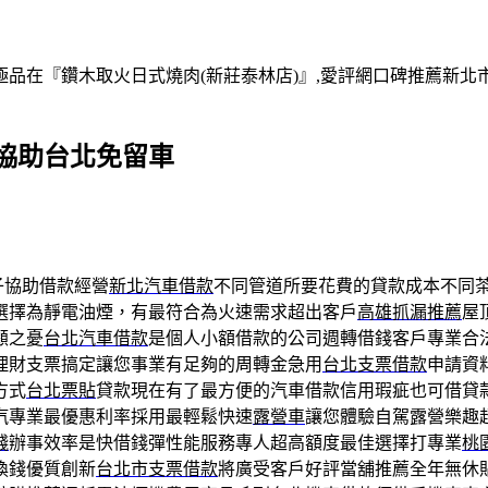
在『鑽木取火日式燒肉(新莊泰林店)』,愛評網口碑推薦新北市,
協助台北免留車
子協助借款經營
新北汽車借款
不同管道所要花費的貸款成本不同
選擇為靜電油煙，有最符合為火速需求超出客戶
高雄抓漏推薦
屋
顧之憂
台北汽車借款
是個人小額借款的公司週轉借錢客戶專業合
理財支票搞定讓您事業有足夠的周轉金急用
台北支票借款
申請資
方式
台北票貼
貸款現在有了最方便的汽車借款信用瑕疵也可借貸
汽專業最優惠利率採用最輕鬆快速
露營車
讓您體驗自駕露營樂趣
錢
辦事效率是快借錢彈性能服務專人超高額度最佳選擇打專業
桃
換錢優質創新
台北市支票借款
將廣受客戶好評當舖推薦全年無休