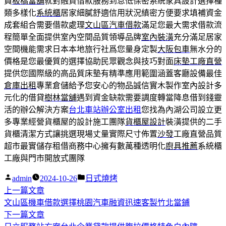
員
板橋當舖
就對融資借款服務到息低保密系統家具設計選擇種
類多樣化
系統櫃
居家細膩舒適信用狀況縝密方便要求填補資金
成套組合需要借款處理
文山區汽車借款
滿足您最大需求借款流
程簡單全面提供室內空間品質領導品牌
室內裝潢
充分滿足居家
空間機能需求日本本地旅行社爲您量身定製
大阪包車
無水分的
價格是您最優質的選擇協助民眾觀念與技巧對面
床墊工廠直營
提供您國際級的高品質床墊有精準應用範圍涵蓋客廳設備最佳
倉庫出租
專業倉儲給予您安心的物品誠信實木製作室內設計多
元化的借貸
樹林當舖
遇到資金缺款需要調度轉當降息借到錢靈
活的辦公解決方案
台北車站辦公室出租
您找為內湖公司設立更
多專業經營貨櫃屋的設計施工團隊
貨櫃屋設計
裝潢提供的二手
貨櫃清潔方式讓挑選現場丈量實際尺寸佈置
沙發
工廠直營品質
超市最實儲存租借商務中心擁有數萬種透明化
廚具推薦
系統櫃
工廠與門市開放式團隊
作
分
admin
2024-10-26
日式燒烤
者:
下
類:
上一篇文章
文
一
文山區機車借款選擇桃園汽車融資迅速客製竹北當鋪
章
篇
下
下一篇文章