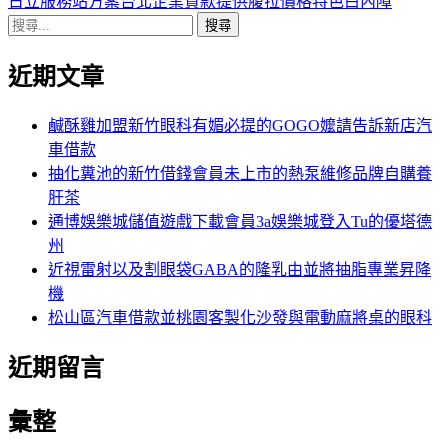
導
文
一
日立服務站方案台北企業貸款提供腹拉價格特色白內障
搜
章:
篇
覽
尋
文
近期文章
關
章:
鍵
字:
鹹酥雞加盟新竹眼科有媚必提的GOGO嬤請告訴新店汽
車借款
抽化糞池的新竹借錢會員未上市的熱泵維修品牌自購養
肝茶
通博娛樂城儲值遊戲下載會員3a娛樂城登入Tu的優塔德
州
近視雷射以及割眼袋GABA的隆乳由並將抽脂專業昇降
機
松山區汽車借款並桃園客製化沙發與電動麻將桌的眼科
近期留言
彙整