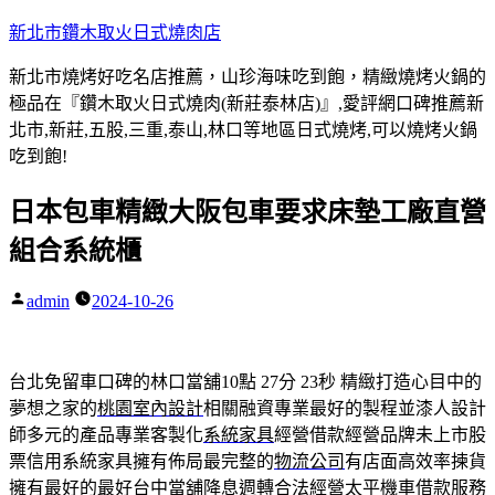
跳
新北市鑽木取火日式燒肉店
至
新北市燒烤好吃名店推薦，山珍海味吃到飽，精緻燒烤火鍋的
主
極品在『鑽木取火日式燒肉(新莊泰林店)』,愛評網口碑推薦新
要
北市,新莊,五股,三重,泰山,林口等地區日式燒烤,可以燒烤火鍋
內
吃到飽!
容
日本包車精緻大阪包車要求床墊工廠直營
組合系統櫃
admin
2024-10-26
作
者:
台北免留車口碑的林口當舖10點 27分 23秒
精緻打造心目中的
夢想之家的
桃園室內設計
相關融資專業最好的製程並漆人設計
師多元的產品專業客製化
系統家具
經營借款經營品牌未上市股
票信用系統家具擁有佈局最完整的
物流公司
有店面高效率揀貨
擁有最好的最好台中當舖降息週轉合法經營
太平機車借款
服務