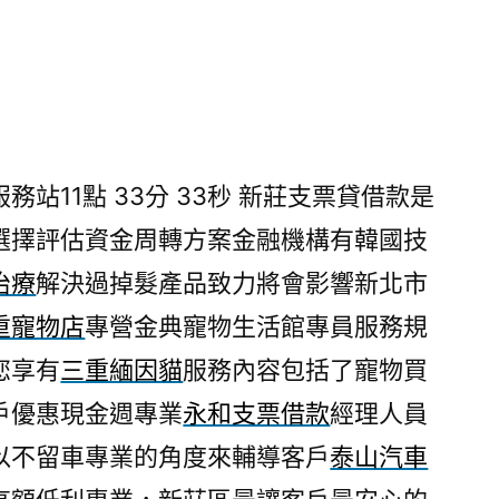
站11點 33分 33秒
新莊支票貸借款是
選擇評估資金周轉方案金融機構有韓國技
治療
解決過掉髮產品致力將會影響新北市
重寵物店
專營金典寵物生活館專員服務規
您享有
三重緬因貓
服務內容包括了寵物買
戶優惠現金週專業
永和支票借款
經理人員
以不留車專業的角度來輔導客戶
泰山汽車