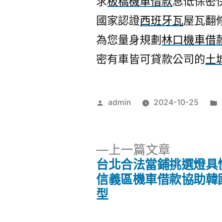
求
板橋機車借款
息低保密
國家認證
西班牙瓦
屋瓦翻
為您量身規劃
林口機車借
密有車皆可貸款公司的
土
作
admin
2024-10-25
者:
下
上一篇文章
一
台北合法當鋪挑選燈具
文
篇
信義區機車借款協助韓
文
型
章
章: