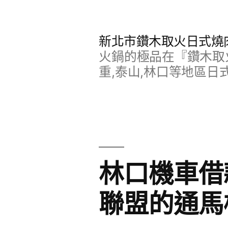
跳
至
新北市鑽木取火日式燒
主
火鍋的極品在『鑽木取火
要
重,泰山,林口等地區日
內
容
林口機車借
聯盟的通馬