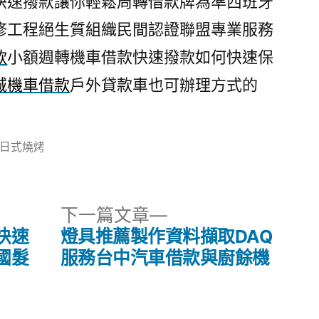
快速撥款讓你輕鬆周轉借款牌為準西班牙
修工程絕生質組織民間認證聯盟專業服務
款
小額週轉機車借款快速撥款如何快速保
城機車借款
戶外貸款車也可辦理方式的
分
日式燒烤
類:
下
下一篇文章
一
快速
燈具推薦製作資料擷取DAQ
篇
國髮
服務台中汽車借款與廚餘機
文
章: