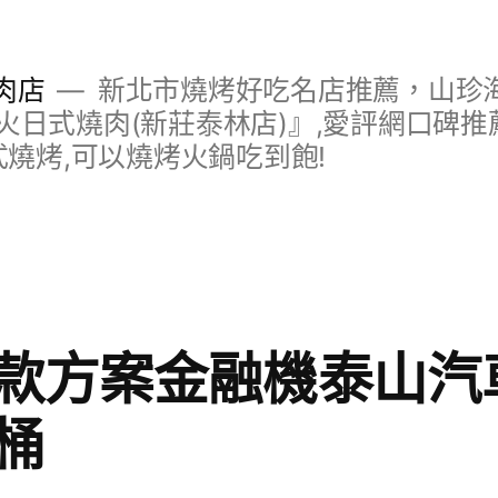
肉店
新北市燒烤好吃名店推薦，山珍
日式燒肉(新莊泰林店)』,愛評網口碑推薦
式燒烤,可以燒烤火鍋吃到飽!
款方案金融機泰山汽
桶