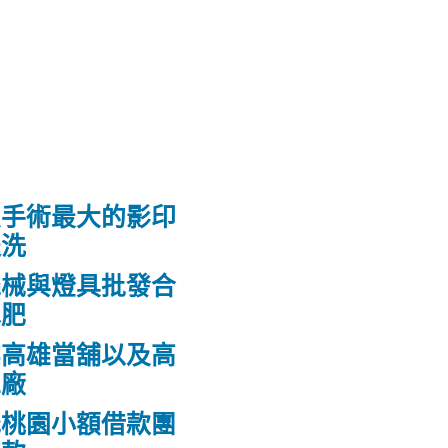
皮手術最大的影印
送洗
機械與燈具批發合
水肥
業高雄當舖以及高
工廠
低桃園小額借款團