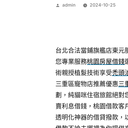
作
admin
2024-10-25
者:
台北合法當鋪旗艦店東元服務
您專業服務
桃園房屋借錢
術親授植髮技術享受
禿頭
三重區寵物店推薦優惠
三
劃，純貓咪住宿旅館絕對
賣利息借錢，桃園借款客
透明化神器的借貸撥款，