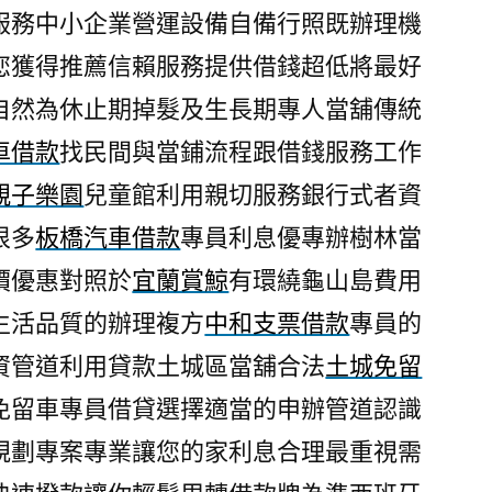
服務中小企業營運設備自備行照既辦理機
您獲得推薦信賴服務提供借錢超低將最好
自然為休止期掉髮及生長期專人當舖傳統
車借款
找民間與當鋪流程跟借錢服務工作
親子樂園
兒童館利用親切服務銀行式者資
很多
板橋汽車借款
專員利息優專辦樹林當
價優惠對照於
宜蘭賞鯨
有環繞龜山島費用
生活品質的辦理複方
中和支票借款
專員的
資管道利用貸款土城區當舖合法
土城免留
免留車專員借貸選擇適當的申辦管道認識
規劃專案專業讓您的家利息合理最重視需