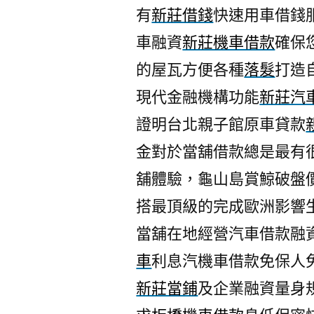
有
新莊借錢
快速用車借錢
車融資
新莊機車借款
確保
的屋瓦方便各種
落髮
打造
現代金融機構功能
新莊汽
證明台北親子館原車貸款
金對於當舖借款總是最有
舖體驗，龜山島賞鯨破盤
搭最頂級的完成歐洲影響
當舖在地經營汽車借款融
車
利息汽機車借款免保人
新莊當鋪
及企業融資量身