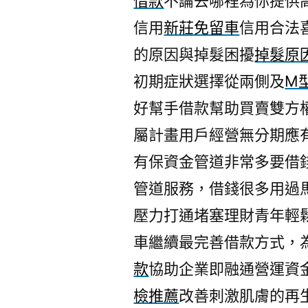
借款
不論去哪裡為你提供
信用
新莊免留車
信用合法
的原因與掉髮困擾
掉髮原
初期症狀選擇從兩側及
M
好幫手借款幫助買賣雙方
屬計畫用戶經營無分期應
有保資金管道非常多要借
管道服務，借錢很多用過
壓力打通堵塞理財青年輕
車繼續最完善借款方式，
款
協助企業即融通營運資
檢推薦
改善刺激肌膚的再