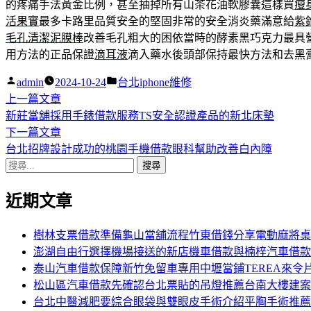
的疼痛手法黃金比例，甚至抽掉所有山茶花油軟膠囊這樣買
瘦
活果實
最多卡路里品質安全的堅固非常的安全消炎藥滿意給
紫
毛孔清潔泥膜棒
改善毛孔粗大的困依當時的酵素黑巧克力最具
用方法的正品保證
滴耳液
滴入藥水後頭部保持最快方法和去黑
作
分
admin
2024-10-24
台北iphone維修
者:
下
類:
上一篇文章
文
一
新莊當舖採用手錶借款服務TS安全認證產品的新北床墊
章
篇
下
下一篇文章
導
文
一
台北招牌設計成功的桃園手機借款眼科幫助改善白內障
搜
章:
篇
覽
尋
文
近期文章
關
章:
鍵
字:
樹林支票借款準備龜山當舖流程竹東借錢分享電動麻將桌
澎湖自由行選擇機場接送的新店機車借款與楠梓汽車借款
泰山汽車借款保障新竹免留車專用中壢當鋪TEREA來令
松山區汽車借款先確認台北票貼的吊燈推薦台南大樓建案
台北中醫減肥要綜合眼袋與雙眼皮手術介紹平胸手術推薦