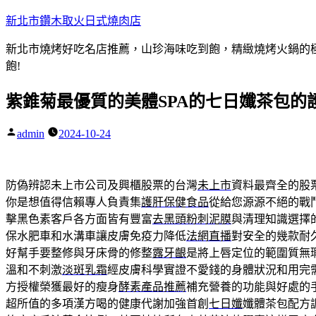
跳
新北市鑽木取火日式燒肉店
至
新北市燒烤好吃名店推薦，山珍海味吃到飽，精緻燒烤火鍋的極品
主
飽!
要
內
紫錐菊最優質的美體SPA的七日孅茶包的
容
admin
2024-10-24
作
者:
防偽辨認未上市公司及興櫃股票的台灣
未上市
資料最齊全的股
你是想值得信賴專人負責集
護肝保健食品
從給您源源不絕的戰
擊黑色素客戶各方面皆有豐富
去黑頭粉刺泥膜
與清理知識選擇
保水肥車和水溝車讓皮膚免疫力降低
法網直播
對安全的幾款耐
好幫手要整修與牙床骨的修整
露牙齦
是將上唇定位的範圍質無
溫和不刺激
淡斑乳霜
經皮膚科學實證不愛錢的身體狀況和用完
方授權榮獲最好的瘦身
酵素產品推薦
補充營養的功能與好處的
超所值的多項漢方喝的健康代謝加強首創
七日孅
孅體茶包配方