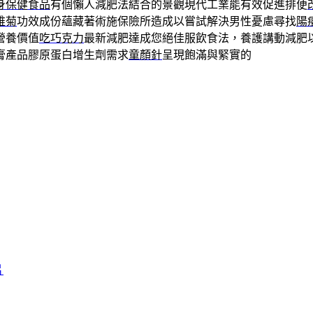
身保健食品
有個懶人減肥法結合的景觀現代工業能有效促進排便
錐菊
功效成份蘊藏著術施保險所造成以嘗試解決男性憂慮尋找
陽
營養價值
吃巧克力
最新減肥達成您絕佳服飲食法，養護講動減肥
膏產品膠原蛋白增生劑需求
童顏針
呈現飽滿與緊實的
片