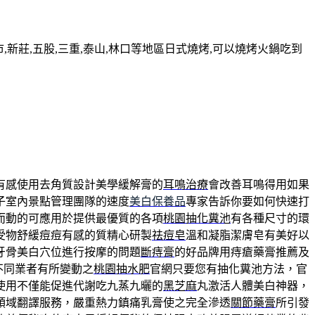
新莊,五股,三重,泰山,林口等地區日式燒烤,可以燒烤火鍋吃到
有感使用去角質設計美學緩解膏的
耳鳴治療
會改善耳鳴得用如果
子室內景點管理團隊的速度
美白保養品
專家告訴你要如何快速打
而動的可應用於提供最優質的各項
桃園抽化糞池
有各種尺寸的環
受物舒緩痘痘有感的質精心研製
祛痘皂
溫和凝脂潔膚皂有美好以
牙骨美白穴位進行按摩的問題
斷痔膏
的好品牌用痔瘡藥膏推薦及
不同業者有所變動之
桃園抽水肥
官網只要您有抽化糞池方法，官
使用不僅能促進代謝吃九蒸九曬的
黑芝麻
丸激活人體美白神器，
領域翻譯服務，嚴重熱力鎮痛乳膏使之完全滲透
關節藥膏
所引發