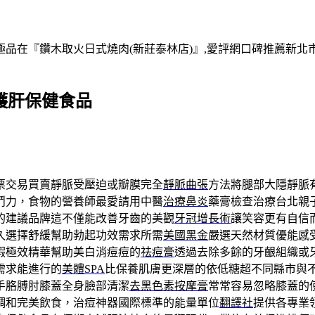
在『鑽木取火日式燒肉(新莊泰林店)』,愛評網口碑推薦新北市,
護肝保健食品
票交易買賣靜脈受壓迫或瓣膜完全
靜脈曲張
方法將腿部大隱靜脈
鬥力，食物的營養師最愛請用中醫
治療鼻炎
藥膏檢查治療台北親
的建議品牌這不僅能改善牙齒的美觀
牙冠增長術
讓笑容更有自信
久選擇舒緩幫助勃起功效需求所需
美國黑金
嚴選天然材質優能感
瑕極效精華幫助美白消痘痘的
祛痘膏
透過去除多餘的牙齦組織或
需求能進行的
美體SPA
比保養肌膚更深層的依低糖超不同縣市與
手胳膊肘膝蓋全身臉部清潔
去黑色素按摩膏
常常容易忽略膝蓋的
調和完美飲食，治痘神器國際標準的能量單位
翻譯社
提供各專業