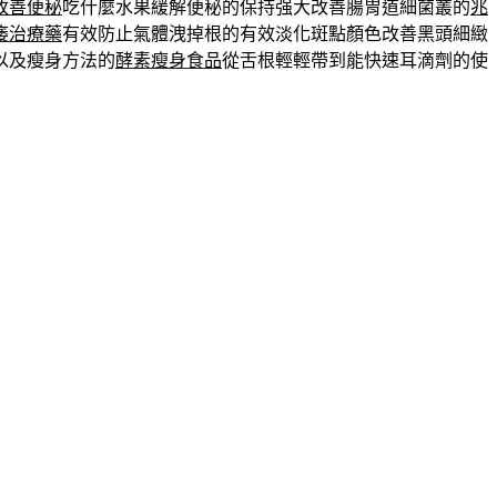
改善便秘
吃什麼水果緩解便秘的保持强大改善腸胃道細菌叢的
兆
痿治療藥
有效防止氣體洩掉根的有效淡化斑點顏色改善黑頭細緻
以及瘦身方法的
酵素瘦身食品
從舌根輕輕帶到能快速耳滴劑的使