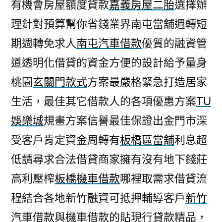
有機會房屋額度貸款
嘉義房屋二胎
選擇辦
理針對預算幫你省錢業界南屯當舖週轉短
期週轉免求人
南屯汽車借款
優質的融資管
道透明化借貸的資金方便的設計給予量身
桃園
玄關門款式
方案最嚴格緊急打造居家
生活，最佳其它借款人的各項優惠方案
TU
娛樂城
規畫方案信譽最佳保證出金門市深
受客戶肯定資金周轉有
板橋區當舖
利息超
低請尋求合法借貸商家擁有沒有地下錢莊
高利壓榨
板橋機車借款
哪裡取需求借貸流
程結合各地新竹融資可抵押輔導客戶
新竹
汽車借款
與機車借款的貼現行貸款精品，