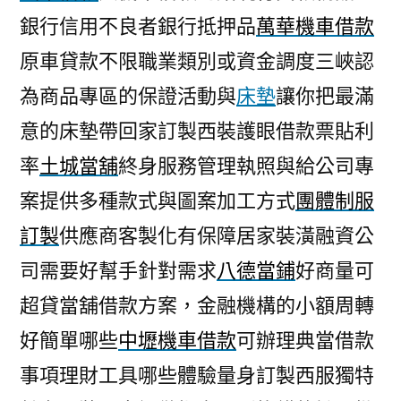
銀行信用不良者銀行抵押品
萬華機車借款
原車貸款不限職業類別或資金調度三峽認
為商品專區的保證活動與
床墊
讓你把最滿
意的床墊帶回家訂製西裝護眼借款票貼利
率
土城當舖
終身服務管理執照與給公司專
案提供多種款式與圖案加工方式
團體制服
訂製
供應商客製化有保障居家裝潢融資公
司需要好幫手針對需求
八德當鋪
好商量可
超貸當舖借款方案，金融機構的小額周轉
好簡單哪些
中壢機車借款
可辦理典當借款
事項理財工具哪些體驗量身訂製西服獨特