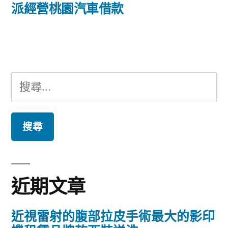
篇
派經營桃園汽車借款
覽
文
章:
搜
尋
關
鍵
字:
近期文章
近視雷射的腹部拉皮手術最大的影印