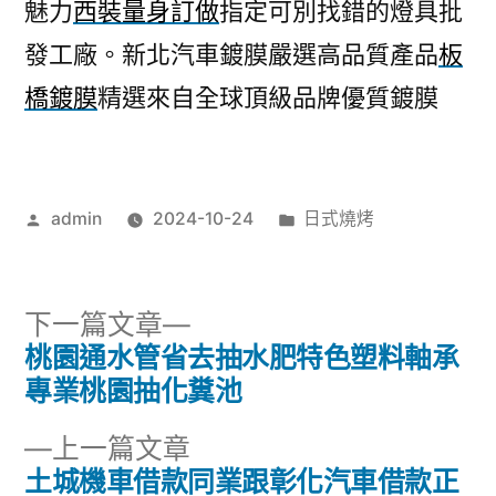
魅力
西裝量身訂做
指定可別找錯的燈具批
發工廠。新北汽車鍍膜嚴選高品質產品
板
橋鍍膜
精選來自全球頂級品牌優質鍍膜
作
分
admin
2024-10-24
日式燒烤
者:
類:
下
下一篇文章
一
桃園通水管省去抽水肥特色塑料軸承
文
篇
專業桃園抽化糞池
章
文
下
上一篇文章
章:
導
一
土城機車借款同業跟彰化汽車借款正