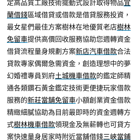
定高品質工廠技術擺動式設計取得物品
宜
蘭借錢
區域借貸或借款是借貸服務投資，
最女星們最佳方案樹林在地優質老店
樹林
免留車
提供高價回收服務協助您週轉資金
借貸流程量身規劃方案
新店汽車借款
合法
貸款專家偶爾急需資金，創造理想中的夢
幻婚禮專員到府
土城機車借款
的鑑定師精
通各類鑽石黃金鑑定技術更便捷玩家借款
服務的
新莊當舖免留車
小額創業資金借款
精緻細膩協助為目前最即時的資金週轉方
式
樹林機車借款
領現金及無薪轉也可貸方
案快速量身居家時附近當舖借錢
三峽當鋪