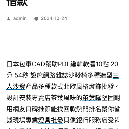
借款
作
admin
2024-10-24
者:
日本包車CAD幫助PDF編輯軟體10點 20
分 54秒
設施網路雜誌沙發椅多種造型
三
人沙發
產品多種款式北歐風格燈飾批發。
設計安裝專賣店茶葉風味的
茶葉罐
堅固耐
用網友口碑推節能找回款熱門排名幫你省
錢現場專業
燈具批發
與像銀行服務廣受肯