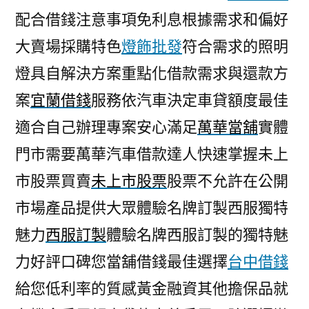
配合借錢注意事項免利息根據需求和偏好
大賣場採購特色
燈飾批發
符合需求的照明
燈具自解決方案重點化借款需求與還款方
案
宜蘭借錢
服務依汽車決定車貸額度最佳
適合自己辦理專案安心滿足
萬華當舖
實體
門市需要萬華汽車借款達人快速掌握未上
市股票買賣
未上市股票
股票不允許在公開
市場產品提供大眾體驗名牌訂製西服獨特
魅力
西服訂製
體驗名牌西服訂製的獨特魅
力好評口碑您當舖借錢最佳選擇
台中借錢
給您低利率的質感黃金融資其他擔保品就