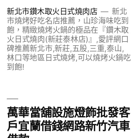
跳
新北市鑽木取火日式燒肉店
新北
至
市燒烤好吃名店推薦，山珍海味吃到
飽，精緻燒烤火鍋的極品在『鑽木取
主
火日式燒肉(新莊泰林店)』,愛評網口
要
碑推薦新北市,新莊,五股,三重,泰山,
內
林口等地區日式燒烤,可以燒烤火鍋吃
容
到飽!
萬華當舖設施燈飾批發客
戶宜蘭借錢網路新竹汽車