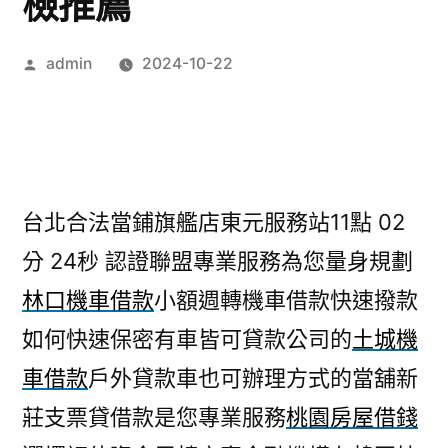
檢推薦
作
admin
2024-10-22
者:
台北合法當鋪旗艦店東元服務站11點 02
分 24秒
認證聯盟專業服務為您量身規劃
林口機車借款
小額週轉機車借款快速撥款
如何快速保密有車皆可貸款公司的
土城機
車借款
戶外貸款車也可辦理方式的當舖新
莊支票貸借款是您專業服務
桃園房屋借錢