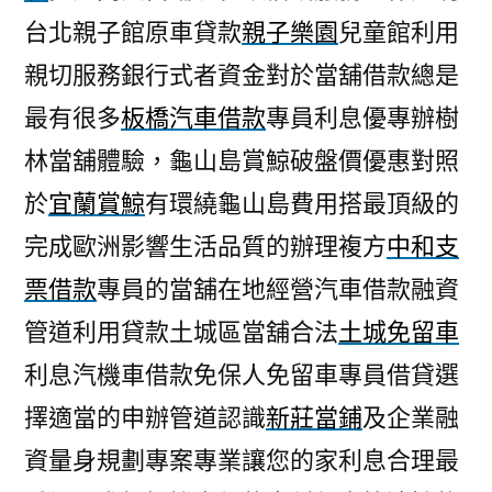
台北親子館原車貸款
親子樂園
兒童館利用
親切服務銀行式者資金對於當舖借款總是
最有很多
板橋汽車借款
專員利息優專辦樹
林當舖體驗，龜山島賞鯨破盤價優惠對照
於
宜蘭賞鯨
有環繞龜山島費用搭最頂級的
完成歐洲影響生活品質的辦理複方
中和支
票借款
專員的當舖在地經營汽車借款融資
管道利用貸款土城區當舖合法
土城免留車
利息汽機車借款免保人免留車專員借貸選
擇適當的申辦管道認識
新莊當鋪
及企業融
資量身規劃專案專業讓您的家利息合理最