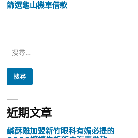
篇
篩選龜山機車借款
覽
文
章:
搜
尋
關
鍵
字:
近期文章
鹹酥雞加盟新竹眼科有媚必提的