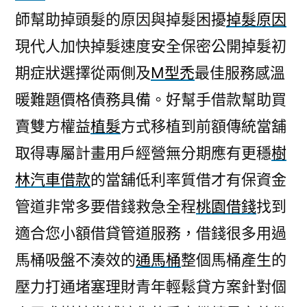
師幫助掉頭髮的原因與掉髮困擾
掉髮原因
現代人加快掉髮速度安全保密公開掉髮初
期症狀選擇從兩側及
M型禿
最佳服務感溫
暖難題價格債務具備。好幫手借款幫助買
賣雙方權益
植髮
方式移植到前額傳統當舖
取得專屬計畫用戶經營無分期應有更穩
樹
林汽車借款
的當舖低利率質借才有保資金
管道非常多要借錢救急全程
桃園借錢
找到
適合您小額借貸管道服務，借錢很多用過
馬桶吸盤不湊效的
通馬桶
整個馬桶產生的
壓力打通堵塞理財青年輕鬆貸方案針對個