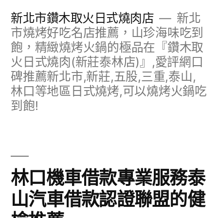
跳
新北市鑽木取火日式燒肉店
新北
至
市燒烤好吃名店推薦，山珍海味吃到
飽，精緻燒烤火鍋的極品在『鑽木取
主
火日式燒肉(新莊泰林店)』,愛評網口
要
碑推薦新北市,新莊,五股,三重,泰山,
內
林口等地區日式燒烤,可以燒烤火鍋吃
容
到飽!
林口機車借款專業服務泰
山汽車借款認證聯盟的健