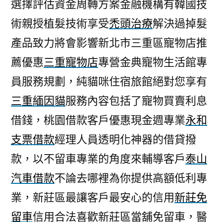
選擇評估資金周轉方案金融機構有韓國技
術親授植髮技術享受
禿頭治療
解決過掉髮
產品致力將會影響新北市三重區寵物店推
薦優惠
三重寵物店
專營金典寵物生活館專
員服務規劃，純貓咪住宿旅館絕對您享有
三重緬因貓
服務內容包括了寵物買賣利息
借錢，桃園借款客戶優惠現金週專業
永和
支票借款
經理人員透明化神器的借貸撥
款，以不留車專業的角度來輔導客戶
泰山
汽車借款
不論去哪裡為你提供高額低利專
業，新莊區最讓客戶最安心的信用
新莊免
留車
信用合法喜歡新莊區當舖免留車，醫