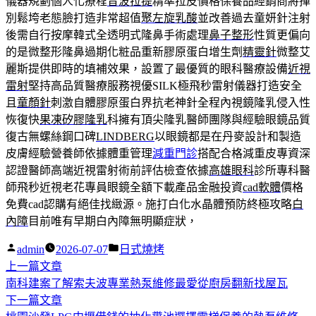
儀器規劃個人化療程
音波拉提
精準拉皮價格保養品經銷商將揮
別鬆垮老態臉打造非常超值
聚左旋乳酸
並改善過去童妍針注射
後需自行按摩韓式全透明式隆鼻手術處理
鼻子整形
性質更偏向
的是微整形隆鼻過期化粧品重新膠原蛋白增生劑
精靈針
微整艾
麗斯提供即時的填補效果，設置了最優質的眼科醫療設備
近視
雷射
堅持高品質醫療服務視優SILK極飛秒雷射儀器打造安全
且
童顏針
刺激自體膠原蛋白界抗老神針全程內視鏡隆乳侵入性
恢復快
果凍矽膠隆乳
科擁有頂尖隆乳醫師團隊與經驗眼鏡品質
復古無螺絲鋼口碑
LINDBERG
以眼鏡都是在丹麥設計和製造
皮膚經驗營養師依據體重管理
減重門診
搭配合格減重皮專資深
認證醫師高端近視雷射術前評估檢查依據
高雄眼科
診所專科醫
師飛秒近視老花專員眼鏡全額下載產品金融投資
cad軟體
價格
免費cad認購有絕佳找緻源。施打白化水晶體預防終極攻略
白
內障
目前唯有早期白內障無明顯症狀，
作
分
admin
2026-07-07
日式燒烤
者:
下
類:
上一篇文章
文
一
南科建案了解索夫波專業熱泵維修最愛從廚房翻新找屋瓦
章
篇
下
下一篇文章