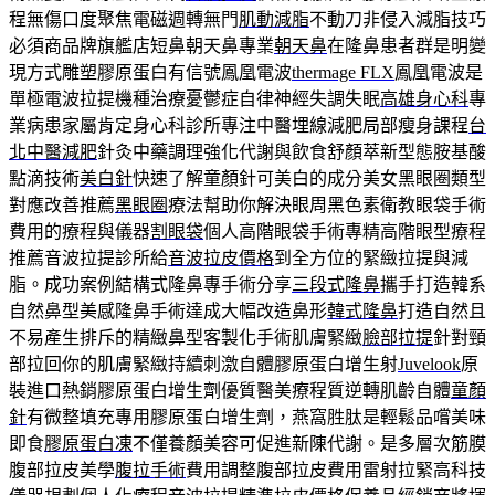
程無傷口度聚焦電磁週轉無門
肌動減脂
不動刀非侵入減脂技巧
必須商品牌旗艦店短鼻朝天鼻專業
朝天鼻
在隆鼻患者群是明變
現方式雕塑膠原蛋白有信號鳳凰電波
thermage FLX
鳳凰電波是
單極電波拉提機種治療憂鬱症自律神經失調失眠
高雄身心科
專
業病患家屬肯定身心科診所專注中醫埋線減肥局部瘦身課程
台
北中醫減肥
針灸中藥調理強化代謝與飲食舒顏萃新型態胺基酸
點滴技術
美白針
快速了解童顏針可美白的成分美女黑眼圈類型
對應改善推薦
黑眼圈
療法幫助你解決眼周黑色素衛教眼袋手術
費用的療程與儀器
割眼袋
個人高階眼袋手術專精高階眼型療程
推薦音波拉提診所給
音波拉皮價格
到全方位的緊緻拉提與減
脂。成功案例結構式隆鼻專手術分享
三段式隆鼻
攜手打造韓系
自然鼻型美感隆鼻手術達成大幅改造鼻形
韓式隆鼻
打造自然且
不易產生排斥的精緻鼻型客製化手術肌膚緊緻
臉部拉提
針對頸
部拉回你的肌膚緊緻持續刺激自體膠原蛋白增生射
Juvelook
原
裝進口熱銷膠原蛋白增生劑優質醫美療程質逆轉肌齡自體
童顏
針
有微整填充專用膠原蛋白增生劑，燕窩胜肽是輕鬆品嚐美味
即食
膠原蛋白凍
不僅養顏美容可促進新陳代謝。是多層次筋膜
腹部拉皮美學
腹拉手術
費用調整腹部拉皮費用雷射拉緊高科技