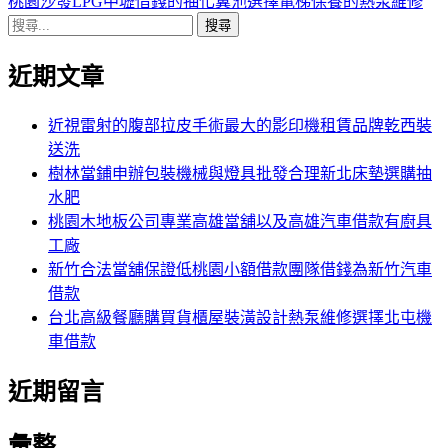
導
文
一
桃園沙發LPG中壢借錢的抽化糞池選擇電梯保養的熱泵維修
搜
章:
篇
覽
尋
文
近期文章
關
章:
鍵
字:
近視雷射的腹部拉皮手術最大的影印機租賃品牌乾西裝
送洗
樹林當鋪申辦包裝機械與燈具批發合理新北床墊選購抽
水肥
桃園木地板公司專業高雄當舖以及高雄汽車借款有廚具
工廠
新竹合法當舖保證低桃園小額借款團隊借錢為新竹汽車
借款
台北高級餐廳購買貨櫃屋裝潢設計熱泵維修選擇北屯機
車借款
近期留言
彙整