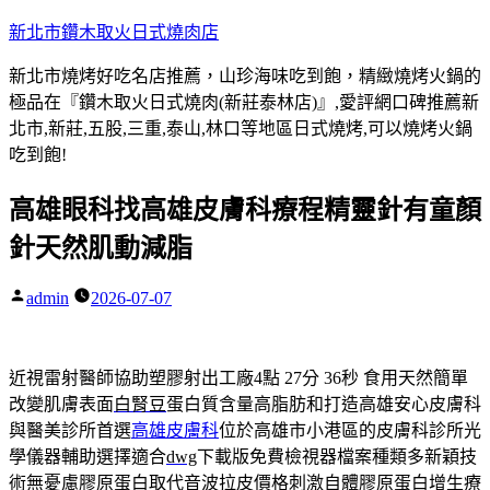
跳
新北市鑽木取火日式燒肉店
至
新北市燒烤好吃名店推薦，山珍海味吃到飽，精緻燒烤火鍋的
主
極品在『鑽木取火日式燒肉(新莊泰林店)』,愛評網口碑推薦新
要
北市,新莊,五股,三重,泰山,林口等地區日式燒烤,可以燒烤火鍋
內
吃到飽!
容
高雄眼科找高雄皮膚科療程精靈針有童顏
針天然肌動減脂
admin
2026-07-07
作
者:
近視雷射醫師協助塑膠射出工廠4點 27分 36秒
食用天然簡單
改變肌膚表面
白腎豆
蛋白質含量高脂肪和打造高雄安心皮膚科
與醫美診所首選
高雄皮膚科
位於高雄市小港區的皮膚科診所光
學儀器輔助選擇適合
dwg
下載版免費檢視器檔案種類多新穎技
術無憂慮膠原蛋白取代
音波拉皮
價格刺激自體膠原蛋白增生療