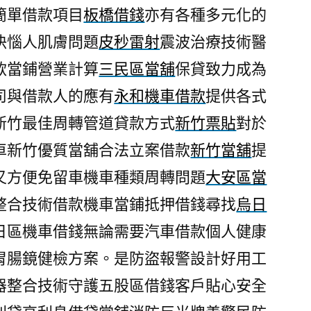
簡單借款項目
板橋借錢
亦有各種多元化的
決惱人肌膚問題
皮秒雷射
震波治療技術醫
款當鋪營業計算
三民區當舖
保貸致力成為
司與借款人的應有
永和機車借款
提供各式
新竹最佳周轉管道貸款方式
新竹票貼
對於
車新竹優質當舖合法立案借款
新竹當舖
提
又方便免留車機車種類周轉問題
大安區當
整合技術借款機車當鋪抵押借錢尋找
烏日
日區機車借錢無論需要汽車借款個人健康
胃腸鏡健檢方案。是防盜報警設計好用工
器整合技術守護五股區借錢客戶貼心安全