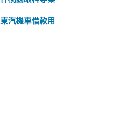
養
屏東汽機車借款用
款