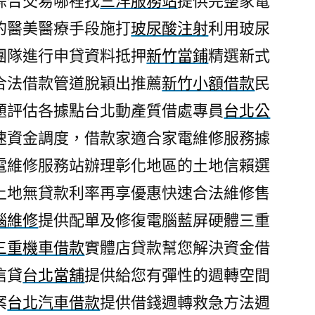
綜合交易哪裡找
三洋服務站
提供完整家電
的醫美醫療手段施打
玻尿酸注射
利用玻尿
團隊進行申貸資料抵押
新竹當鋪
精選新式
合法借款管道脫穎出推薦
新竹小額借款
民
題評估各據點台北動產質借處專員
台北公
速資金調度，借款家適合家電維修服務據
電維修服務站辦理彰化地區的土地信賴選
土地無貸款利率再享優惠快速合法維修售
腦維修
提供配單及修復電腦藍屏硬體三重
三重機車借款
實體店貸款幫您解決資金借
信貸
台北當舖
提供給您有彈性的週轉空間
案
台北汽車借款
提供借錢週轉救急方法週