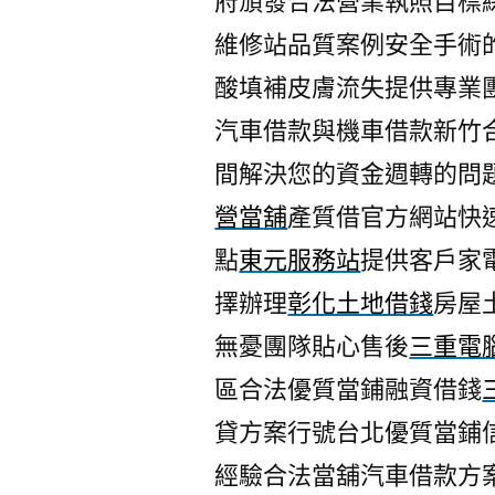
府頒發合法營業執照目標
維修站品質案例安全手術
酸填補皮膚流失提供專業
汽車借款與機車借款新竹
間解決您的資金週轉的問
營當舖
產質借官方網站快
點
東元服務站
提供客戶家
擇辦理
彰化土地借錢
房屋
無憂團隊貼心售後
三重電
區合法優質當鋪融資借錢
貸方案行號台北優質當鋪
經驗合法當舖汽車借款方