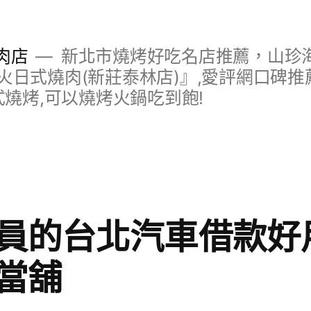
肉店
新北市燒烤好吃名店推薦，山珍
日式燒肉(新莊泰林店)』,愛評網口碑推薦
式燒烤,可以燒烤火鍋吃到飽!
員的台北汽車借款好
當舖