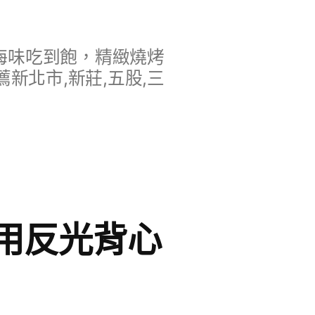
海味吃到飽，精緻燒烤
新北市,新莊,五股,三
用反光背心