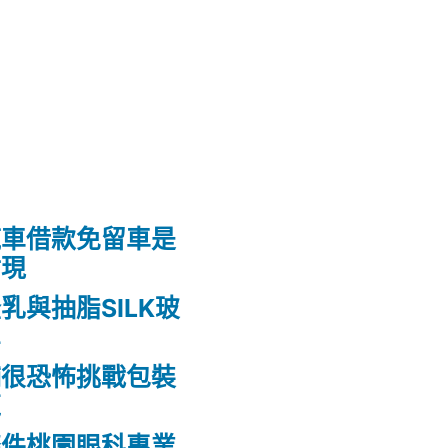
汽車借款免留車是
貼現
乳與抽脂SILK玻
鼻
舖很恐怖挑戰包裝
龍
條件桃園眼科專業