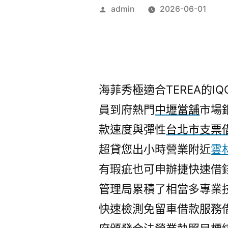
作
admin
2026-06-01
者:
海菲秀極適合TEREA的IQO
員到府熱門
中壢當舖
市場
款速度與彈性
台北市支票
超貸您出小時營業附近
雲
有瑕疵也可申辦捷快速借
管理局累積了相當多專業
快速檢測免留車借款服務