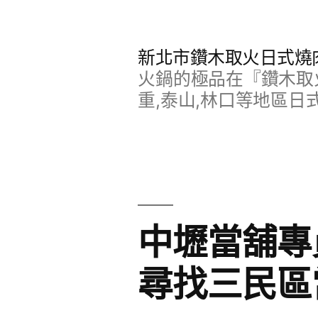
跳
至
新北市鑽木取火日式燒
主
火鍋的極品在『鑽木取火
要
重,泰山,林口等地區日
內
容
中壢當舖專
尋找三民區