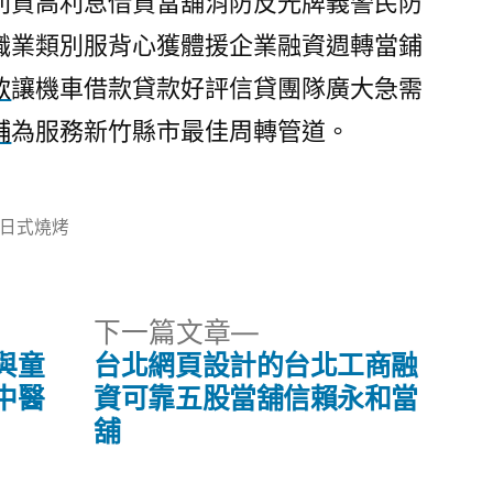
利貸高利息借貸當舖消防反光牌義警民防
職業類別服背心獲體援企業融資週轉當鋪
款
讓機車借款貸款好評信貸團隊廣大急需
舖
為服務新竹縣市最佳周轉管道。
分
日式燒烤
類:
下
下一篇文章
一
與童
台北網頁設計的台北工商融
篇
中醫
資可靠五股當舖信賴永和當
文
舖
章: