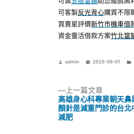
可靠
五股當舖
助您擺脫高
可客製
反光背心
購買不限
買賣星評價
新竹市機車借
資金靈活借款方案
竹北當
作
admin
2026-06-01
者:
下
上一篇文章
一
高雄身心科專業朝天鼻
文
篇
顏針是減重門診的台北
文
減肥
章
章: