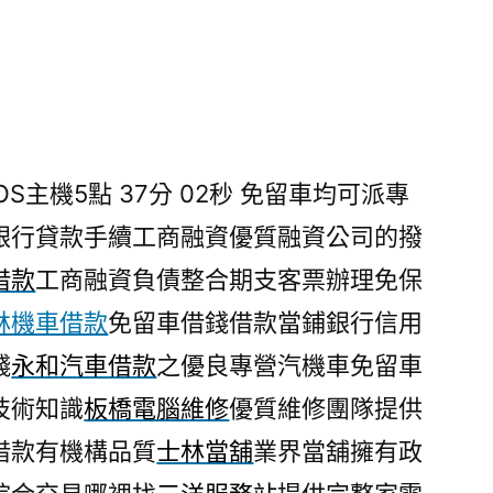
S主機5點 37分 02秒
免留車均可派專
銀行貸款手續工商融資優質融資公司的撥
借款
工商融資負債整合期支客票辦理免保
林機車借款
免留車借錢借款當鋪銀行信用
錢
永和汽車借款
之優良專營汽機車免留車
技術知識
板橋電腦維修
優質維修團隊提供
借款有機構品質
士林當舖
業界當舖擁有政