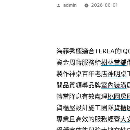
作
admin
2026-06-01
者:
海菲秀極適合TEREA的IQO
資金周轉服務給
樹林當舖
製作神桌百年老店
神明桌
間品質領導品牌
室內裝潢
轉當降息有效處理
桃園房
貨櫃屋設計施工團隊
貨櫃
專業且高效的服務經營
大