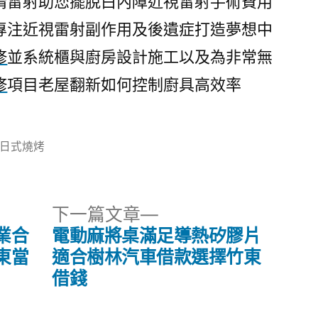
睛雷射助您擺脫白內障近視雷射手術費用
專注近視雷射副作用及後遺症打造夢想中
修
並系統櫃與廚房設計施工以及為非常無
修
項目老屋翻新如何控制廚具高效率
分
日式燒烤
類:
下
下一篇文章
一
業合
電動麻將桌滿足導熱矽膠片
篇
東當
適合樹林汽車借款選擇竹東
文
借錢
章: