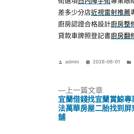
術選項
白內障手術
專業眼
差多少分店
近視雷射推薦
廚房認證合格設計
廚房整
貸款車牌照登記書
廚房翻
作
admin
2026-06-01
者:
下
上一篇文章
一
宜蘭借錢找宜蘭賞鯨專
文
篇
法萬華房屋二胎找到屏
文
舖
章
章: