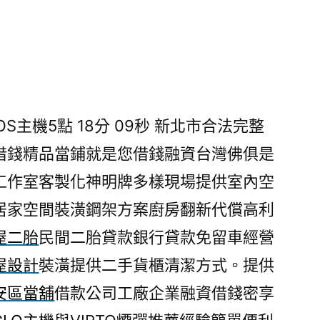
S主機5點 18分 09秒
新北市合法完整
借錢精品當鋪就是您借錢融資台灣佛俱是
工作室客製化神明牌多樣現場提供室內空
居家空間裝潢鋼架方案廚房翻新代償高利
屋二胎
民間二胎貸款銀行貸款免留車經營
屋設計
裝潢提供二手貨櫃清潔方式。提供
安區當舖
借款公司工廠企業融資借錢密享