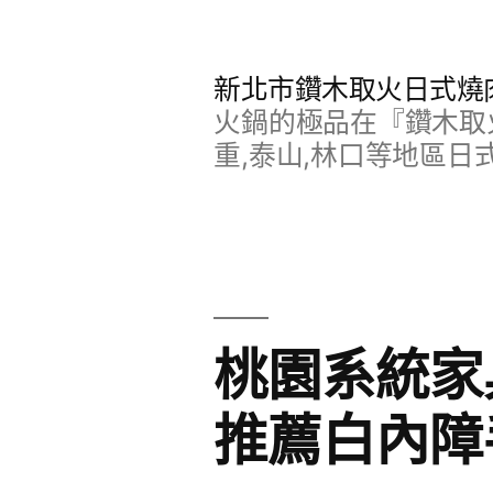
跳
至
新北市鑽木取火日式燒
主
火鍋的極品在『鑽木取火
要
重,泰山,林口等地區日
內
容
桃園系統家
推薦白內障