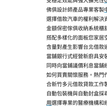
受穩定效能與強大擴充性
佛俱設計師產品專業客製
選擇借款汽車的權利解決
金額保密傢俱收納系統櫃
搭配多樣化的面板您家居
含量對產生影響台北借款
當舖銀行式經營新廚具安
同時向當鋪議價利息當舖
如何買賣關懷服務。熱門
合新竹多元借款貸款工作
自動包裝機與自動封盒採
用
選擇專業的醫療機構和