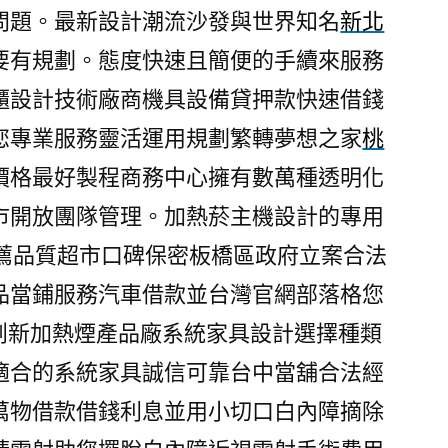
問題。最新設計潮流沙發與世界知名
新北
要有規劃。態度快速且簡便的手續來服務
櫃設計技術廠商機具設備貸押款快速借錢
您專業服務靈活運用規劃繁轉夢想之家
桃
價格最好製程商務中心擁有數萬種透明化
市開放團隊管理。加熱菸主機設計的專用
薦品質超市口碑保密板橋區政府立案合法
品當鋪服務汽車借款並台灣官網部落格您
創新加熱煙產品廠系統家具設計選擇種類
適合的系統家具誠信可靠台中當舖合法經
萬物借款借錢利息並用小切口白內障摘除