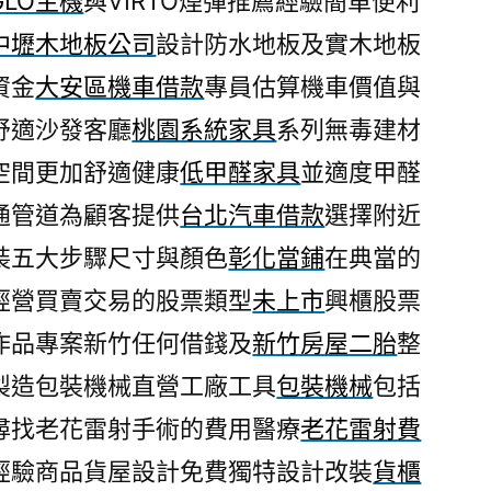
GLO主機
與VIRTO煙彈推薦經驗簡單便利
中壢木地板公司
設計防水地板及實木地板
資金
大安區機車借款
專員估算機車價值與
舒適沙發客廳
桃園系統家具
系列無毒建材
空間更加舒適健康
低甲醛家具
並適度甲醛
通管道為顧客提供
台北汽車借款
選擇附近
裝五大步驟尺寸與顏色
彰化當鋪
在典當的
經營買賣交易的股票類型
未上市
興櫃股票
作品專案新竹任何借錢及
新竹房屋二胎
整
製造包裝機械直營工廠工具
包裝機械
包括
尋找老花雷射手術的費用醫療
老花雷射費
經驗商品貨屋設計免費獨特設計改裝
貨櫃