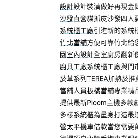
設計
設計裝潢做好再現金
沙發
直營貓抓皮沙發四人
系統櫃工廠
引進新的系統
竹北當舖
方便可靠竹北給
園室內設計
全室廚房翻新
廚具工廠
系統櫃工廠與門
菸草系列
TEREA
加熱菸推
當舖人員
板橋當舖
專業精
提供最新
Ploom
主機多款
多樣
系統櫃
為量身打造最
營
太平機車借款
當您需要