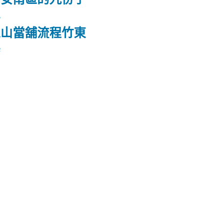
屋
龜山當舖流程竹東
桌