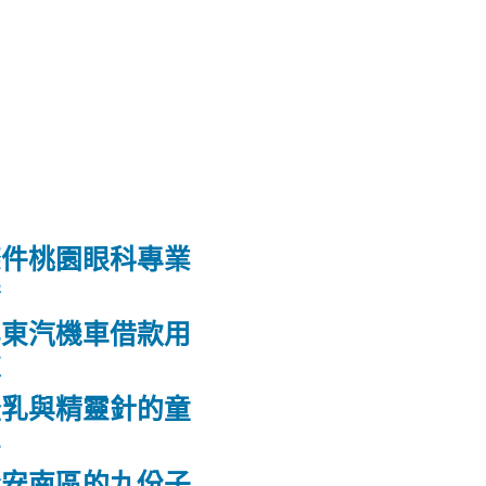
條件桃園眼科專業
養
屏東汽機車借款用
款
隆乳與精靈針的童
鼻
合安南區的九份子