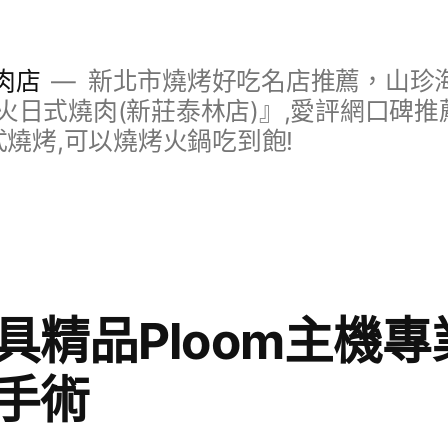
肉店
新北市燒烤好吃名店推薦，山珍
日式燒肉(新莊泰林店)』,愛評網口碑推薦
式燒烤,可以燒烤火鍋吃到飽!
具精品Ploom主機
手術