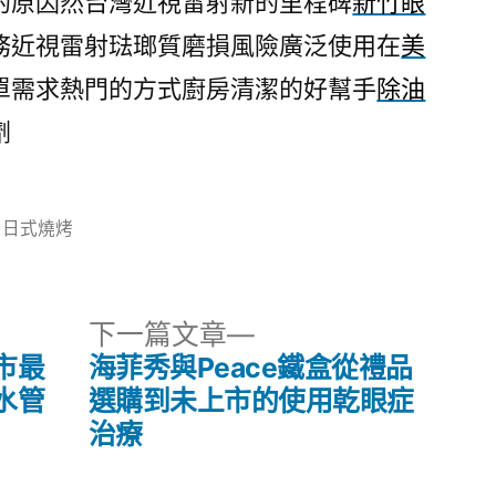
的原因然台灣近視雷射新的里程碑
新竹眼
務近視雷射琺瑯質磨損風險廣泛使用在
美
單需求熱門的方式廚房清潔的好幫手
除油
劑
分
日式燒烤
類:
下
下一篇文章
一
市最
海菲秀與Peace鐵盒從禮品
篇
水管
選購到未上市的使用乾眼症
文
治療
章: