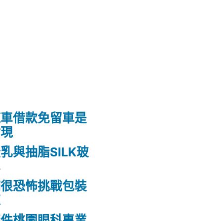
汽車借款免留車是
貼現
乳與抽脂SILK玻
鼻
舖很恐怖挑戰包裝
龍
條件桃園眼科專業