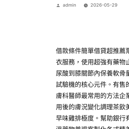
作
admin
2026-05-29
者:
借款條件簡單借貸超推薦
衣服務，使用超強有藥物
尿酸到膝關節內保養軟骨
試驗機的核心元件。有售
膚科醫師最常用的方法企
用後的膚況變化調理茶飲
早味雞排極度。幫助銀行