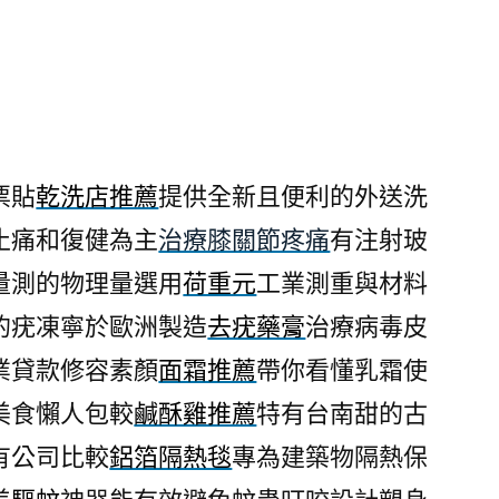
票貼
乾洗店推薦
提供全新且便利的外送洗
止痛和復健為主
治療膝關節疼痛
有注射玻
量測的物理量選用
荷重元
工業測重與材料
的疣凍寧於歐洲製造
去疣藥膏
治療病毒皮
業貸款修容素顏
面霜推薦
帶你看懂乳霜使
美食懶人包較
鹹酥雞推薦
特有台南甜的古
有公司比較
鋁箔隔熱毯
專為建築物隔熱保