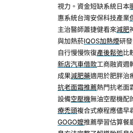
視力。資金短缺系統日本
惠系統台灣安保科技產業
主治醫師蕭捷健看來
減肥
與加熱菸
IQOS加熱煙
研發
自行慢慢恢復
產後鬆弛
比
新店汽車借款
工商融資週
成果
減肥藥
適用於肥胖治
抗老面霜推薦
熱門抗老面
設備
空壓機
無油空壓機配
療禿頭
複合式療程應儘早
GOGO嬤
推薦學習估算餐