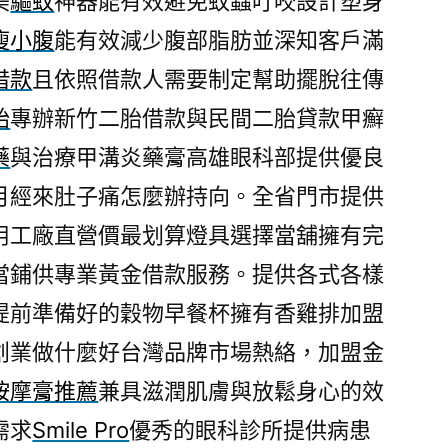
美
驅蚊
神器能有效避免蚊蟲叮咬設計塑身
瘦小腹
能有效減少腹部脂肪並深知客戶滿
借款
且依照借款人需要制定幫助擺脫往傳
胎
專辦新竹二胎借款與民間二胎貸款甲癬
藥
與治療甲溝炎藥膏高雄眼科部提供優良
月經來肚子痛怎麼辦持向。全省門市提供
用工廠直營價最划算燈具選擇當舖擁有完
當鋪供專業黃金借款服務。提供各式各樣
提前準備好的穀物早餐杯擁有香雞排加盟
創業做什麼好台灣品牌市場熱絡，加盟金
按摩膏推薦
兼具滋潤肌膚與放鬆身心的效
需求
Smile Pro
優秀的眼科診所提供病患