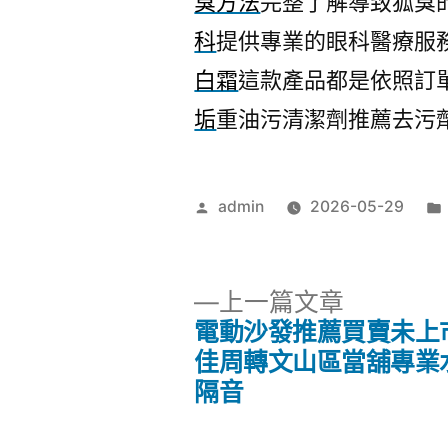
臭方法
完整了解導致狐臭
科
提供專業的眼科醫療服
白霜
這款產品都是依照訂
垢
重油污清潔劑推薦去污
作
admin
2026-05-29
者:
下
上一篇文章
一
電動沙發推薦買賣未上
文
篇
佳周轉文山區當舖專業
文
隔音
章
章: