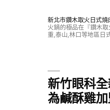
跳
至
新北市鑽木取火日式燒
主
火鍋的極品在『鑽木取火
要
重,泰山,林口等地區日
內
容
新竹眼科全
為鹹酥雞加