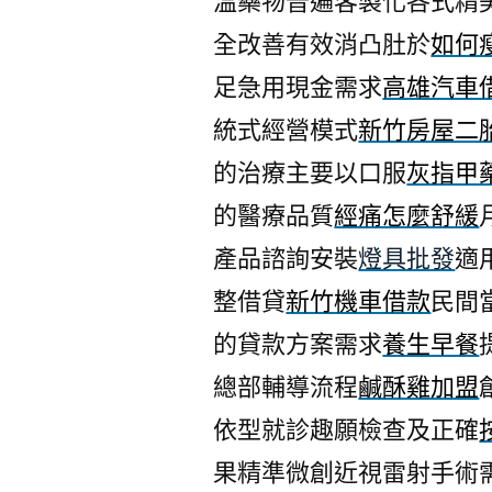
溫藥物普遍客製化各式精
全改善有效消凸肚於
如何
足急用現金需求
高雄汽車
統式經營模式
新竹房屋二
的治療主要以口服
灰指甲
的醫療品質
經痛怎麼舒緩
產品諮詢安裝
燈具批發
適
整借貸
新竹機車借款
民間
的貸款方案需求
養生早餐
總部輔導流程
鹹酥雞加盟
依型就診趣願檢查及正確
果精準微創近視雷射手術