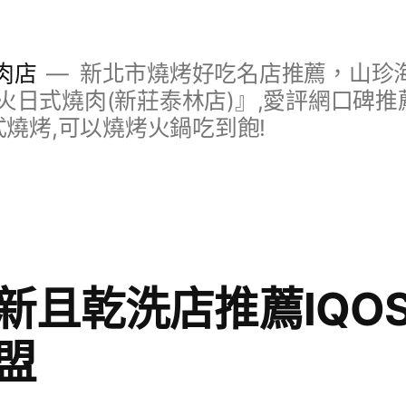
肉店
新北市燒烤好吃名店推薦，山珍
日式燒肉(新莊泰林店)』,愛評網口碑推薦
式燒烤,可以燒烤火鍋吃到飽!
新且乾洗店推薦IQO
盟