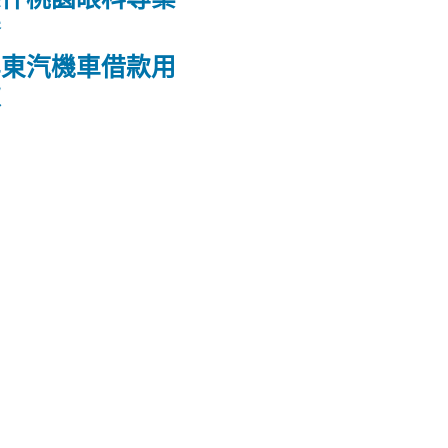
養
屏東汽機車借款用
款