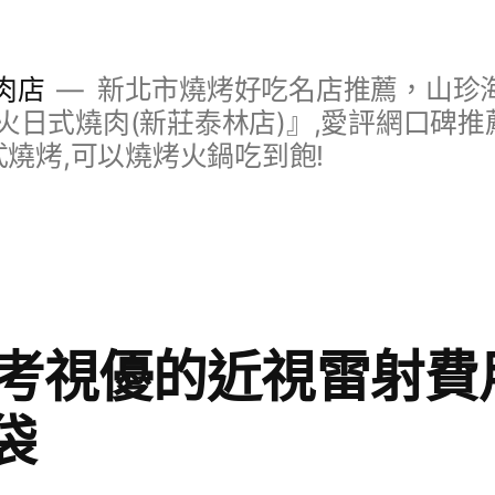
肉店
新北市燒烤好吃名店推薦，山珍
日式燒肉(新莊泰林店)』,愛評網口碑推薦
式燒烤,可以燒烤火鍋吃到飽!
考視優的近視雷射費
袋