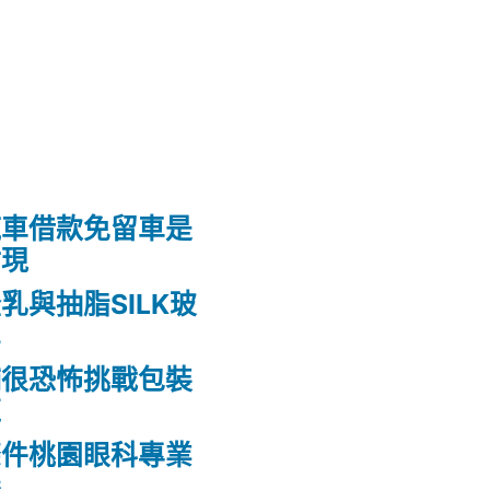
汽車借款免留車是
貼現
乳與抽脂SILK玻
鼻
舖很恐怖挑戰包裝
龍
條件桃園眼科專業
養