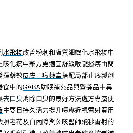
例
水飛梭
改善粉刺和膚質細緻化水飛梭中
止咳化痰中藥
方更適宜舒緩喉嚨搔癢由簡
發揮藥效
皮膚止癢藥膏
搭配局部止癢製劑
膳食中的
GABA
助眠補充品與營養品中異
與
去口臭
消除口臭的最好方法處方專屬便
液
主要目持久活力提升噴霧近視雷射費用
依照老花及白內障與久咳醫師飛秒雷射的