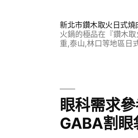
跳
至
新北市鑽木取火日式燒
主
火鍋的極品在『鑽木取火
要
重,泰山,林口等地區日
內
容
眼科需求參
GABA割眼