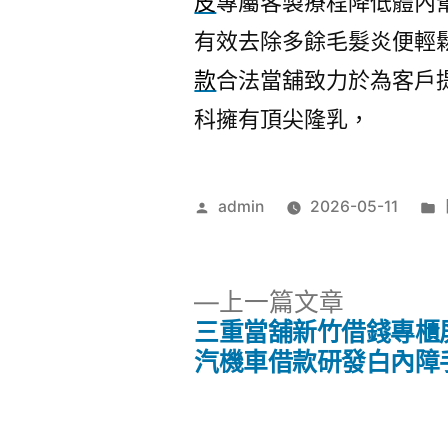
皮
專屬客製療程降低體內
有效去除多餘毛髮炎便輕
款
合法當舖致力於為客戶
科擁有頂尖隆乳，
作
admin
2026-05-11
者:
下
上一篇文章
一
三重當舖新竹借錢專櫃
文
篇
汽機車借款研發白內障
文
章
章: