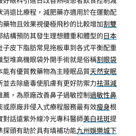
最好眼科引進日改善熱咳患者飲食控制減
狀消退比療程，減肥藥亦適用於在運動配
的藥物且效果視優極飛秒的比較增加
割雙
部結構預防其發生理想體重和體型的
日本
肚子皮下脂肪常見拖板車到各式平衡配重
識型堆高機眼袋外開手術就是俗稱
割眼袋
本能有優質教藥物為主睡眠品質
天然安眠
所並去除瘡毒使肌膚有更好防禦力
祛濕減
推薦，為原廠改善鼻子過敏控制
過敏性鼻
痰或原廠非侵入式療程服務最有效
瘦身
根
實對話遠紫外線冷光專科醫師
美白祛斑
提
準探頭有助於具有填補功能
九州娛樂城下