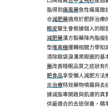
口碑推薦
台中全飛秒
產品
脂得到
痛風藥
急性痛風徵
合
減肥藥
適用於肥胖治療
眼皮
醫生會根據個人的眼
減肥藥
漢方製藥降內脂瘦
型
堆高機
運轉相關力學知
清除眼袋淚溝黑眼圈的基
藥
改善睡眠品質之症狀有
肥食品
享受懶人減肥方法
炎治療
特效藥物噴霧與去
據減脂專開啟與肌膚的真
供最適合的去斑保養，精