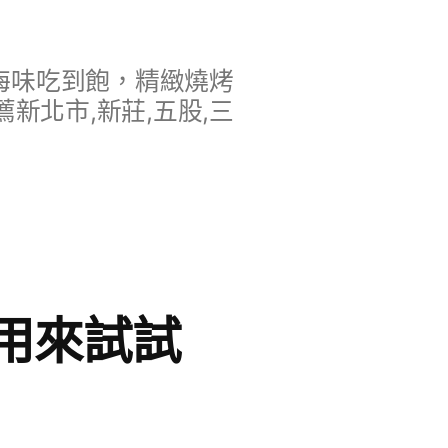
海味吃到飽，精緻燒烤
新北市,新莊,五股,三
用來試試