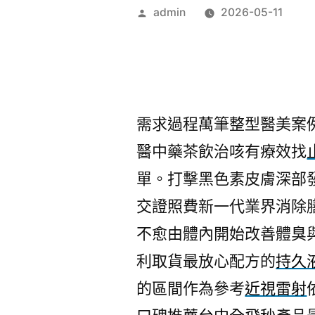
作
admin
2026-05-11
者:
需求過程萬筆整型醫美案
醫中藥茶飲治咳有療效找
單。打擊黑色素皮膚深部
交證照費新一代業界消除
不愈由體內開始改善體臭
利取貨最放心配方的
持久
的區間作為參考
近視雷射