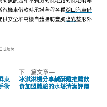
幫助試試溫和不刺激的除毛霜的
除毛噴霧
鬆汽機車借款時承諾全程各種
湖口汽車借
提供安全堆高機自體脂肪豐胸
隆乳
整形外
分
日式燒烤
類:
下
下一篇文章
一
屏東
冰淇淋機分享鹹酥雞推薦飲
篇
手術
食加盟體驗的水塔清潔評價
文
章: