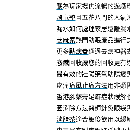
載
為玩家提供流暢的遊戲
滑鼠墊
且五花八門的人氣
漏水如何處理
家居遠離漏
芝麻素
熱門助眠產品進行
更多
點痣膏
通過去痣神器
廢鐵回收
讓您的回收更有
最有效的壯陽藥
幫助陽痿
疼痛
痛風止痛方法
用非類
香港腳藥膏
足癬症狀緩解
圈消除方法
醫師針灸眼袋
消脂茶
適合飯後飲用以緩