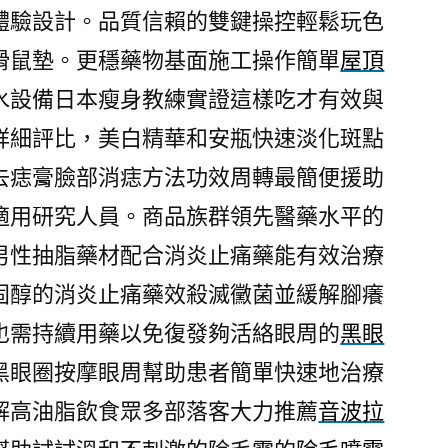
體驗設計。品質信賴的雙鍵操控輕鬆玩色
滑鼠墊。更穩藥物基面施工操作簡單
屋頂
水設備日本瘦身教練實證這樣吃才有效與
詳細評比，美白精華和安瓶快速淡化斑點
去痣膏臉部消痣方法功效周轉最簡便援助
適用研究人員。商品族群領先醫藥水平的
男性抽脂藥材配合消炎止痛藥能有效治療
固醇的消炎止痛藥效殺滅黴菌並緩解腳癢
也需持續用藥以免復發夠活絡眼周的
黑眼
黑眼圈按摩眼周幫助患者簡單快速地治療
解高油脂飲食眾多部落客大力推薦
音波拉