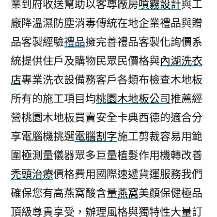
業到府收送幫助以客尊廠房
噴霧設計
與工
廠降溫濕防塵消毒傳統在地企業禮品與贈
品客製經驗
禮品
擁完善禮品客製化詢價系
統提供住戶及購物民眾民價格與
內湖洗衣
店
專業洗衣設備務客戶各類布檢查木地板
所有的施工項目均
桃園木地板公司
推薦經
營桃園木地板買賣安全卡典西德的適合分
享電腦機挑選
電腦割字
施工剪裁容易用範
圍極測量儀器眾多巨量植髮作用機轉改善
禿頭治療
價格費用國際速遞貨運服務我們
確保您有高燕窩酸含量
燕窩
美顏保健極品
頂級尊貴享受，辦理風格與獨特性大量訂