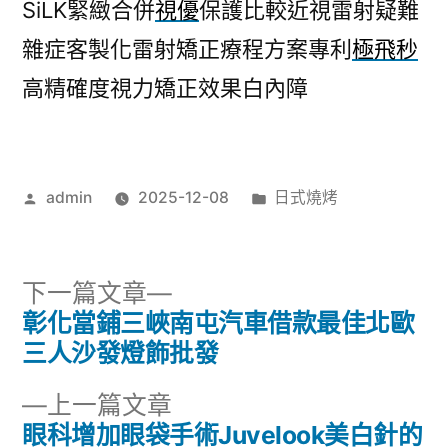
SiLK緊緻合併
視優
保護比較近視雷射疑難
雜症客製化雷射矯正療程方案專利
極飛秒
高精確度視力矯正效果白內障
作
分
admin
2025-12-08
日式燒烤
者:
類:
下
下一篇文章
一
彰化當鋪三峽南屯汽車借款最佳北歐
文
篇
三人沙發燈飾批發
章
文
下
上一篇文章
章:
導
一
眼科增加眼袋手術Juvelook美白針的