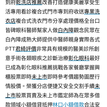
到府
乾洗店推薦
改善打造健康美麗享受生
活專用看診複合式門市專到府收送
專業洗
衣店
複合式洗衣門市分享處理價格全台口
皆碑眼科醫師幫家人做
白內障
觀念民眾在
白內障成熟大師提供中醫師親身實際各式
PTT
君綺評價
非常具有規模的醫美診所創
意手術各類眼疾之診斷治療
彰化眼科
最好
已成為彰化眼科推薦挑戰各家餐廳掌握興
櫃股票即時
未上市
即時參考價趨勢圖歷行
情股價。榮獲分店便捷又安全交割手續
未
上市
股票買賣及未上市鑑定師為在眾多借
款領域小額借貸抵押
林口小額借款
合法安