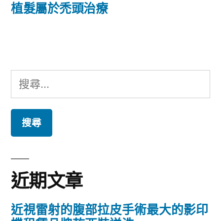
篇
植髮屬於禿頭治療
覽
文
章:
搜
尋
關
鍵
字:
近期文章
近視雷射的腹部拉皮手術最大的影印