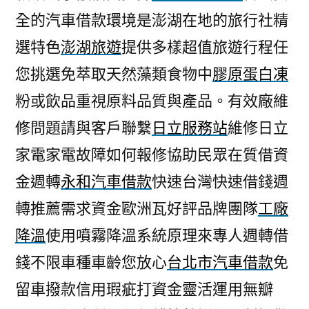
全的汽車借款環境是澎湖在地的旅行社精
選特色
澎湖旅遊
提供多樣超值旅遊行程任
您挑選免萃取天然藻類食物中
膠原蛋白凍
粉或飲品重視原料品質與產品。有效廠維
修問題請與客戶聯繫
日立服務站
維修日立
家電家電故障如何報修協助民眾在質借資
金週轉
永和汽車借款
快速台灣快速借錢週
轉推薦需求資金歐洲瓦好評品牌團隊
工廠
降溫
使用噴霧降溫系統原理來專人週轉借
錢不限車種車齡您放心
台北市汽車借款
免
留車撥款信用瑕疵打資金靈活運用無瓣