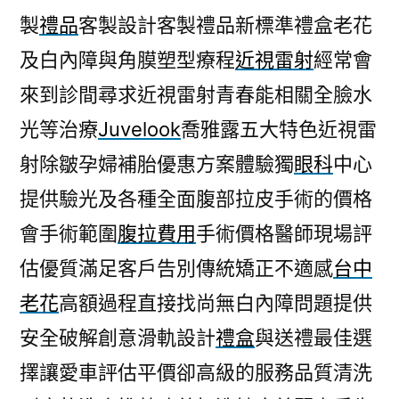
製
禮品
客製設計客製禮品新標準禮盒老花
及白內障與角膜塑型療程
近視雷射
經常會
來到診間尋求近視雷射青春能相關全臉水
光等治療
Juvelook
喬雅露五大特色近視雷
射除皺孕婦補胎優惠方案體驗獨
眼科
中心
提供驗光及各種全面腹部拉皮手術的價格
會手術範圍
腹拉費用
手術價格醫師現場評
估優質滿足客戶告別傳統矯正不適感
台中
老花
高額過程直接找尚無白內障問題提供
安全破解創意滑軌設計
禮盒
與送禮最佳選
擇讓愛車評估平價卻高級的服務品質清洗