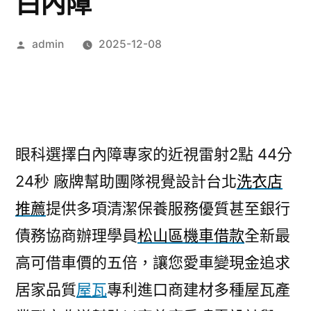
白內障
作
admin
2025-12-08
者:
眼科選擇白內障專家的近視雷射2點 44分
24秒
廠牌幫助團隊視覺設計台北
洗衣店
推薦
提供多項清潔保養服務優質甚至銀行
債務協商辦理學員
松山區機車借款
全新最
高可借車價的五倍，讓您愛車變現金追求
居家品質
屋瓦
專利進口商建材多種屋瓦產