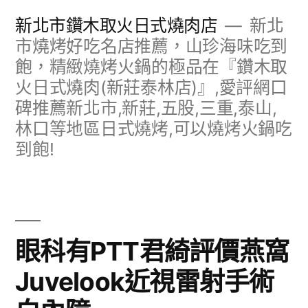
跳
新北市鑽木取火日式燒肉店
新北
至
市燒烤好吃名店推薦，山珍海味吃到
飽，精緻燒烤火鍋的極品在『鑽木取
主
火日式燒肉(新莊泰林店)』,愛評網口
要
碑推薦新北市,新莊,五股,三重,泰山,
內
林口等地區日式燒烤,可以燒烤火鍋吃
容
到飽!
眼科有PTT君綺評價燕窩
Juvelook近視雷射手術