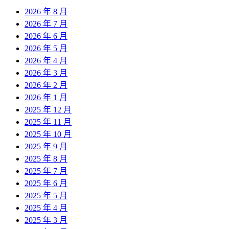
2026 年 8 月
2026 年 7 月
2026 年 6 月
2026 年 5 月
2026 年 4 月
2026 年 3 月
2026 年 2 月
2026 年 1 月
2025 年 12 月
2025 年 11 月
2025 年 10 月
2025 年 9 月
2025 年 8 月
2025 年 7 月
2025 年 6 月
2025 年 5 月
2025 年 4 月
2025 年 3 月