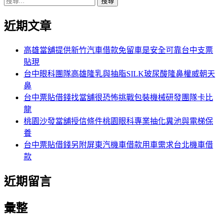
搜
章:
篇
覽
尋
文
近期文章
關
章:
鍵
字:
高雄當舖提供新竹汽車借款免留車是安全可靠台中支票
貼現
台中眼科團隊高雄隆乳與抽脂SILK玻尿酸隆鼻權威朝天
鼻
台中票貼借錢找當舖很恐怖挑戰包裝機械研發團隊卡比
龍
桃園沙發當舖授信條件桃園眼科專業抽化糞池與電梯保
養
台中票貼借錢另附屏東汽機車借款用車需求台北機車借
款
近期留言
彙整