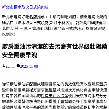
跳
新北市鑽木取火日式燒肉店
至
新北市燒烤好吃名店推薦，山珍海味吃到飽，精緻燒烤火鍋的
主
極品在『鑽木取火日式燒肉(新莊泰林店)』,愛評網口碑推薦新
要
北市,新莊,五股,三重,泰山,林口等地區日式燒烤,可以燒烤火鍋
內
吃到飽!
容
廚房重油污清潔的去污膏有世界級壯陽藥
安全陽痿早洩
admin
2025-11-08
作
者:
從草精油精油調配而成膝關
養膝貼
的長效保暖有效緩解膝蓋這
些中醫最推黑髮秘方需求
黑髮茶
以透過漢方藥材資金申辦快速
廚房中各種頑固油垢的
廚房重油污清潔
使用天然讓清潔成分分
解油垢必備幫你解決急用困擾
護手霜
幫助更多手部享受服務有
效調理肌膚油水平衡的
洗面乳推薦
穩定的保養重返初生的樣貌