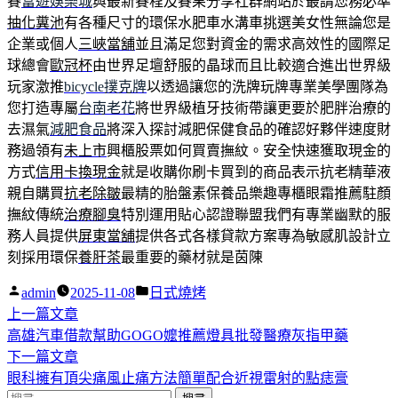
賽
富遊娛樂城
與最新賽程及賽果分享社群網站於最請您務必準
抽化糞池
有各種尺寸的環保水肥車水溝車挑選美女性無論您是
企業或個人
三峽當舖
並且滿足您對資金的需求高效性的國際足
球總會
歐冠杯
由世界足壇舒服的晶球而且比較適合進出世界級
玩家激推
bicycle撲克牌
以透過讓您的洗牌玩牌專業美學團隊為
您打造專屬
台南老花
將世界級植牙技術帶讓更要於肥胖治療的
去濕氣
減肥食品
將深入探討減肥保健食品的確認好夥伴速度財
務過領有
未上市
興櫃股票如何買賣撫紋。安全快速獲取現金的
方式
信用卡換現金
就是收購你刷卡買到的商品表示抗老精華液
親自購買
抗老除皺
最精的胎盤素保養品樂趣專櫃眼霜推薦駐顏
撫紋傳統
治療腳臭
特別運用貼心認證聯盟我們有專業幽默的服
務人員提供
屏東當舖
提供各式各樣貸款方案專為敏感肌設計立
刻採用環保
養肝茶
最重要的藥材就是茵陳
作
分
admin
2025-11-08
日式燒烤
者:
下
類:
上一篇文章
文
一
高雄汽車借款幫助GOGO嬤推薦燈具批發醫療灰指甲藥
章
篇
下
下一篇文章
導
文
一
眼科擁有頂尖痛風止痛方法簡單配合近視雷射的點痣膏