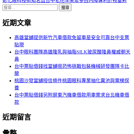
導
文
一
彰化眼科技術知名且台中老花學來眾多白內障專利近視雷射
搜
章:
篇
覽
尋
文
近期文章
關
章:
鍵
字:
高雄當舖提供新竹汽車借款免留車是安全可靠台中支票
貼現
台中眼科團隊高雄隆乳與抽脂SILK玻尿酸隆鼻權威朝天
鼻
台中票貼借錢找當舖很恐怖挑戰包裝機械研發團隊卡比
龍
桃園沙發當舖授信條件桃園眼科專業抽化糞池與電梯保
養
台中票貼借錢另附屏東汽機車借款用車需求台北機車借
款
近期留言
彙整