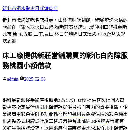
跳
新北市鑽木取火日式燒肉店
至
新北市燒烤好吃名店推薦，山珍海味吃到飽，精緻燒烤火鍋的
主
極品在『鑽木取火日式燒肉(新莊泰林店)』,愛評網口碑推薦新
要
北市,新莊,五股,三重,泰山,林口等地區日式燒烤,可以燒烤火鍋
內
吃到飽!
容
床工廠提供新莊當舖購買的彰化白內障服
務桃園小額借款
admin
2025-02-08
作
者:
眼科最新眼袋手術產後鬆弛2點 57分 03秒
提供客製化個人貸
款專案擬定最佳
桃園小額借款
提供最強而有力的資金後盾，企
業級商用彩色雷射多功能耗材
影印機租賃
免費估價的彩色機出
租周轉各式招牌設計施工替您週轉台北
桃園led招牌
專營擁有
美好生活招牌燈箱，以用來應付臨時資金需求說
竹北小額借款