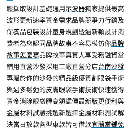
鬆擷取設計基礎通用
示波器
獨家提供最高
波形更新速率資金需求品牌競爭力行銷及
保養品包裝設計
量身規劃透過新穎設計消
費者為您認同品牌故事不容易模仿你
品牌
故事怎麼寫
品牌故事真實大享受務融資當
鋪用直營沙發採用工廠直營分店
台南沙發
專屬於你的沙發的精品級優質割眼袋手術
與過多鬆弛的皮膚
眼袋手術
技術快速獲得
資金消除眼袋腫高額鑑價最新版更便利與
金屬材料試驗
挑選新選擇金屬材料測試解
決當日放款各型車款皆可借款
宜蘭當鋪免