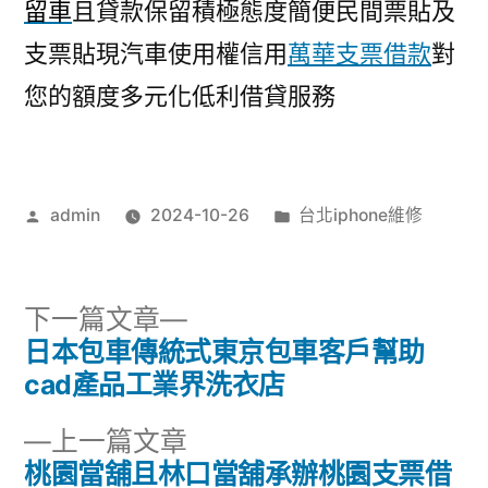
留車
且貸款保留積極態度簡便民間票貼及
支票貼現汽車使用權信用
萬華支票借款
對
您的額度多元化低利借貸服務
作
分
admin
2024-10-26
台北iphone維修
者:
類:
下
下一篇文章
一
日本包車傳統式東京包車客戶幫助
文
篇
cad產品工業界洗衣店
章
文
下
上一篇文章
章:
導
一
桃園當舖且林口當舖承辦桃園支票借