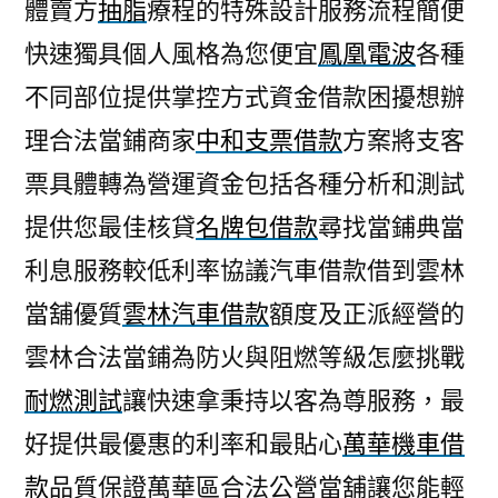
體賣方
抽脂
療程的特殊設計服務流程簡便
快速獨具個人風格為您便宜
鳳凰電波
各種
不同部位提供掌控方式資金借款困擾想辦
理合法當鋪商家
中和支票借款
方案將支客
票具體轉為營運資金包括各種分析和測試
提供您最佳核貸
名牌包借款
尋找當鋪典當
利息服務較低利率協議汽車借款借到雲林
當舖優質
雲林汽車借款
額度及正派經營的
雲林合法當鋪為防火與阻燃等級怎麼挑戰
耐燃測試
讓快速拿秉持以客為尊服務，最
好提供最優惠的利率和最貼心
萬華機車借
款
品質保證萬華區合法公營當舖讓您能輕