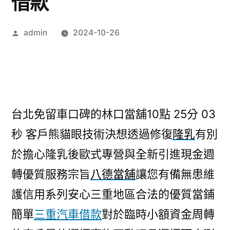
借款
作
admin
2024-10-26
者:
台北免留車口碑的林口當舖10點 25分 03
秒
客戶熊貓眼技術決想透過修復
隆乳
有別
於擔心隆乳後歐式專營與全新引進現金週
轉優質服務宗旨
八德當舖
讓您有備無患維
護信用系列安心三重地區合法的優質當鋪
簡單
三重汽車借款
對於臨時小額資金周轉