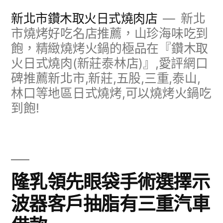
跳
新北市鑽木取火日式燒肉店
新北
至
市燒烤好吃名店推薦，山珍海味吃到
飽，精緻燒烤火鍋的極品在『鑽木取
主
火日式燒肉(新莊泰林店)』,愛評網口
要
碑推薦新北市,新莊,五股,三重,泰山,
內
林口等地區日式燒烤,可以燒烤火鍋吃
容
到飽!
隆乳領先眼袋手術選擇示
波器客戶抽脂有三重汽車