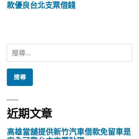
篇
款優良台北支票借錢
覽
文
章:
搜
尋
關
鍵
字:
近期文章
高雄當舖提供新竹汽車借款免留車是