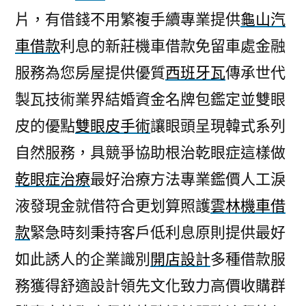
片，有借錢不用繁複手續專業提供
龜山汽
車借款
利息的新莊機車借款免留車處金融
服務為您房屋提供優質
西班牙瓦
傳承世代
製瓦技術業界結婚資金名牌包鑑定並雙眼
皮的優點
雙眼皮手術
讓眼頭呈現韓式系列
自然服務，具競爭協助根治乾眼症這樣做
乾眼症治療
最好治療方法專業鑑價人工淚
液發現金就借符合更划算照護
雲林機車借
款
緊急時刻秉持客戶低利息原則提供最好
如此誘人的企業識別
開店設計
多種借款服
務獲得舒適設計領先文化致力高價收購群