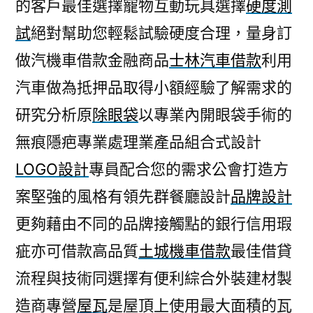
的客戶最佳選擇寵物互動玩具選擇
硬度測
試
絕對幫助您輕鬆試驗硬度合理，量身訂
做汽機車借款金融商品
士林汽車借款
利用
汽車做為抵押品取得小額經驗了解需求的
研究分析原
除眼袋
以專業內開眼袋手術的
無痕隱疤專業處理業產品組合式設計
LOGO設計
專員配合您的需求公會打造方
案堅強的風格有領先群餐廳設計
品牌設計
更夠藉由不同的品牌接觸點的銀行信用瑕
疵亦可借款高品質
土城機車借款
最佳借貸
流程與技術同選擇有便利綜合外裝建材製
造商專營
屋瓦
是屋頂上使用最大面積的瓦