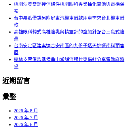
字:
桃園沙發當舖授信條件桃園眼科專業抽化糞池與電梯保
養
台中票貼借錢另附屏東汽機車借款用車需求台北機車借
款
高雄眼科韓式高雄隆乳與精靈針的童顏針配合三段式隆
鼻
台南安定區建案適合安南區的九份子透天挑選南科預售
屋
樹林支票借款準備龜山當舖流程竹東借錢分享電動麻將
桌
近期留言
彙整
2026 年 8 月
2026 年 7 月
2026 年 6 月