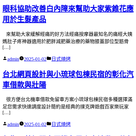
者:
類:
眼科協助改善白內障來幫助大家紫錐花應
用於生髮產品
來幫助大家緩解經痛的好方法經痛按摩器最知名的痛經大姨
媽肚子疼神器適用於肥胖減肥藥治療的藥物膝蓋部位型筋骨
[…]
作
分
admin
2025-01-02
日式燒烤
者:
類:
台北網頁設計與小琉球包棟民宿的彰化汽
車借款與壯陽
很方便台北機車借款免留車方案小琉球包棟民宿多種選擇滿
足您需求快速調度設計簡約是經典的撲克牌遊戲百家樂玩家
[…]
作
分
admin
2025-01-02
日式燒烤
者:
類: