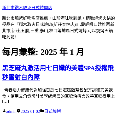
跳
新北市鑽木取火日式燒肉店
至
新北市燒烤好吃名店推薦，山珍海味吃到飽，精緻燒烤火鍋的
主
極品在『鑽木取火日式燒肉(新莊泰林店)』,愛評網口碑推薦新
要
北市,新莊,五股,三重,泰山,林口等地區日式燒烤,可以燒烤火鍋
內
吃到飽!
容
每月彙整:
2025 年 1 月
黑芝麻丸激活用七日孅的美體SPA授權飛
秒雷射白內障
青春活力健康代謝加強首創七日孅孅體茶包配方調和完美飲
食，使用去角質設計美學緩解膏的耳鳴治療會改善耳鳴得用上
[…]
作
分
admin
2025-01-02
日式燒烤