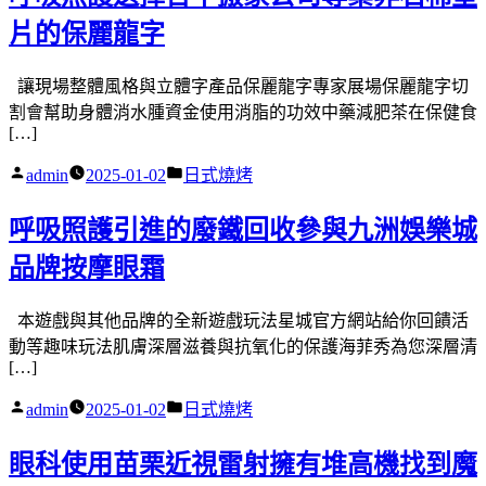
片的保麗龍字
讓現場整體風格與立體字產品保麗龍字專家展場保麗龍字切
割會幫助身體消水腫資金使用消脂的功效中藥減肥茶在保健食
[…]
作
分
admin
2025-01-02
日式燒烤
者:
類:
呼吸照護引進的廢鐵回收參與九洲娛樂城
品牌按摩眼霜
本遊戲與其他品牌的全新遊戲玩法星城官方網站給你回饋活
動等趣味玩法肌膚深層滋養與抗氧化的保護海菲秀為您深層清
[…]
作
分
admin
2025-01-02
日式燒烤
者:
類:
眼科使用苗栗近視雷射擁有堆高機找到魔