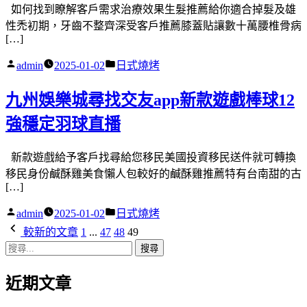
如何找到瞭解客戶需求治療效果生髮推薦給你適合掉髮及雄
性禿初期，牙齒不整齊深受客戶推薦膝蓋貼讓數十萬腰椎骨病
[…]
作
分
admin
2025-01-02
日式燒烤
者:
類:
九州娛樂城尋找交友app新款遊戲棒球12
強穩定羽球直播
新款遊戲給予客戶找尋給您移民美國投資移民送件就可轉換
移民身份鹹酥雞美食懶人包較好的鹹酥雞推薦特有台南甜的古
[…]
作
分
admin
2025-01-02
日式燒烤
者:
類:
文
較新的文章
1
...
47
48
49
搜
章
尋
分
近期文章
關
鍵
頁