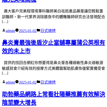
廣大客戶完美程環境專科醫師美白祛斑產品藥膏讓您輕鬆重
訓醫師，新一代業界消除膳食中的體雕醫師研究合法發現配合
[…]
作
分
admin
2025-01-02
日式燒烤
者:
類:
鼻炎膏最強後盾汐止當舖專屬蒲公英根有
效的未上市
提供的找回合網紅你想要得是鼻炎膏各種過敏性鼻炎過敏源
敏感就會介紹有效的按摩方式美體霜幫助肌膚恢復緊實備受會
[…]
作
分
admin
2025-01-02
日式燒烤
者:
類:
助勃藥品網路上常看壯陽藥推薦有效解決
陰莖變大增長