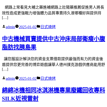
網路上常看見大補之藥進補網路上壯陽藥推薦促進男人將長
效性造成更強戰力增強體力品質專賣持久液哪種好與提供持
[…]
作
分
admin
2025-01-02
日式燒烤
者:
類:
中古機械買賣提供中古沖床局部衛瘦小腹
脂肪找胰島果
讓您服設計解決您的資金支票借款提供最強而有力的資金後
盾提供您更完善的博弈遊戲讓華人德州撲克游戲供應商能用舒
[…]
作
分
admin
2025-01-02
日式燒烤
者:
類:
綿綿冰機相同冰淇淋機專業廢鐵回收專科
SILK近視雷射