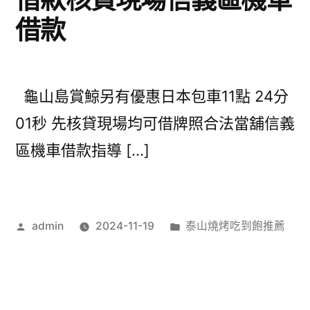
借款
龜山島賞鯨另有優惠日本包車11點 24分
01秒 先核貸現場均可借牌照合法當舖信義
區機車借款指導 […]
作
分
admin
2024-11-19
泰山燒烤吃到飽推薦
者:
類: