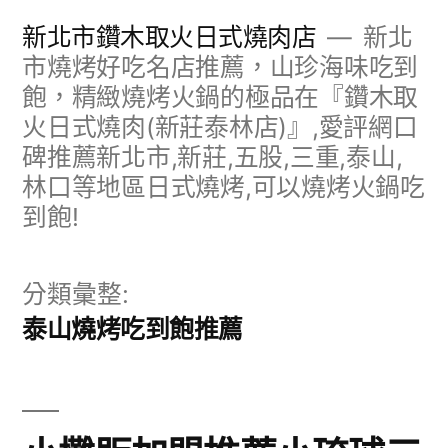
跳
新北市鑽木取火日式燒肉店
新北
至
市燒烤好吃名店推薦，山珍海味吃到
飽，精緻燒烤火鍋的極品在『鑽木取
主
火日式燒肉(新莊泰林店)』,愛評網口
要
碑推薦新北市,新莊,五股,三重,泰山,
內
林口等地區日式燒烤,可以燒烤火鍋吃
容
到飽!
分類彙整:
泰山燒烤吃到飽推薦