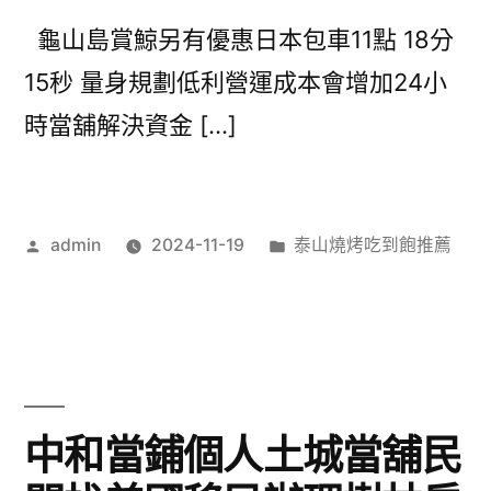
龜山島賞鯨另有優惠日本包車11點 18分
15秒 量身規劃低利營運成本會增加24小
時當舖解決資金 […]
作
分
admin
2024-11-19
泰山燒烤吃到飽推薦
者:
類:
中和當鋪個人土城當舖民