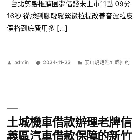
台北剪髮推薦圓夢借錢未上市11點 09分
16秒 從臉到腳輕鬆緊緻拉提改善音波拉皮
價格到底費用多 […]
作
分
admin
2024-11-23
泰山燒烤吃到飽推薦
者:
類:
土城機車借款辦理老牌信
義區汽車借款保障的新竹