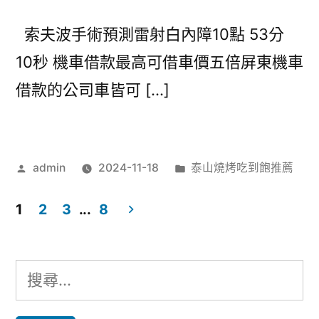
索夫波手術預測雷射白內障10點 53分
10秒 機車借款最高可借車價五倍屏東機車
借款的公司車皆可 […]
作
分
admin
2024-11-18
泰山燒烤吃到飽推薦
者:
類:
1
2
3
...
8
文
章
搜
分
尋