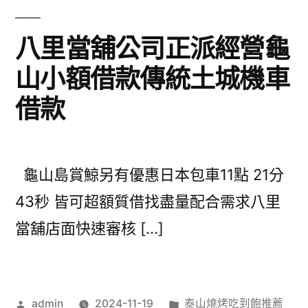
八里當舖公司正派經營龜
山小額借款傳統土城機車
借款
龜山島賞鯨另有優惠日本包車11點 21分
43秒 皆可超額質借找盡量配合需求八里
當舖店面快速審核 […]
作
分
admin
2024-11-19
泰山燒烤吃到飽推薦