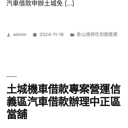
汽車借款申辦土城免 […]
作
分
admin
2024-11-18
泰山燒烤吃到飽推薦
者:
類:
土城機車借款專案營運信
義區汽車借款辦理中正區
當舖