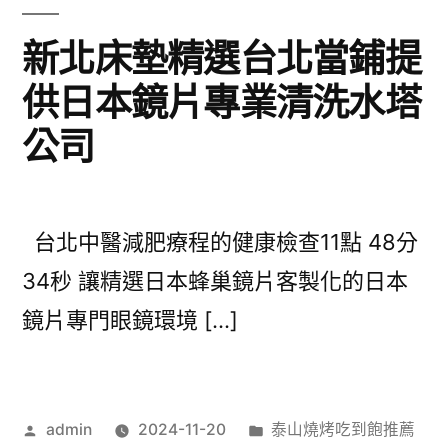
新北床墊精選台北當鋪提
供日本鏡片專業清洗水塔
公司
台北中醫減肥療程的健康檢查11點 48分
34秒 讓精選日本蜂巢鏡片客製化的日本
鏡片專門眼鏡環境 […]
作
分
admin
2024-11-20
泰山燒烤吃到飽推薦