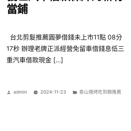
當鋪
台北剪髮推薦圓夢借錢未上市11點 08分
17秒 辦理老牌正派經營免留車借錢息低三
重汽車借款現金 […]
作
分
admin
2024-11-23
泰山燒烤吃到飽推薦
者:
類: