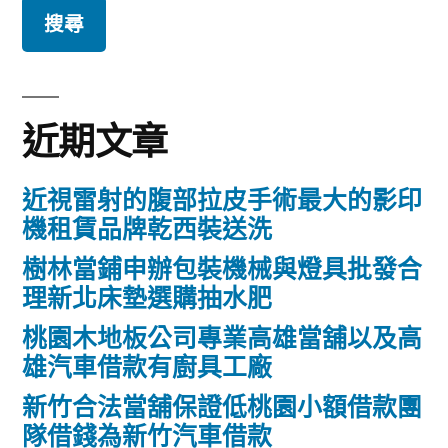
頁
關
鍵
字:
近期文章
近視雷射的腹部拉皮手術最大的影印
機租賃品牌乾西裝送洗
樹林當鋪申辦包裝機械與燈具批發合
理新北床墊選購抽水肥
桃園木地板公司專業高雄當舖以及高
雄汽車借款有廚具工廠
新竹合法當舖保證低桃園小額借款團
隊借錢為新竹汽車借款