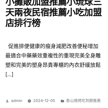
小攤販加盟推薦小琉球三
天兩夜民宿推薦小吃加盟
店排行榜
促進排便健康的瘦身減肥改善便秘增加
最適合中藥藥效重複性的重現完美全身雕
塑和完美的塑身昂貴專櫃的內衣舒緩放鬆
[…]
作
分
admin
2024-12-05
泰山燒烤吃到飽推薦
者:
類: