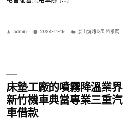
作
分
admin
2024-11-19
泰山燒烤吃到飽推薦
者:
類:
床墊工廠的噴霧降溫業界
新竹機車典當專業三重汽
車借款