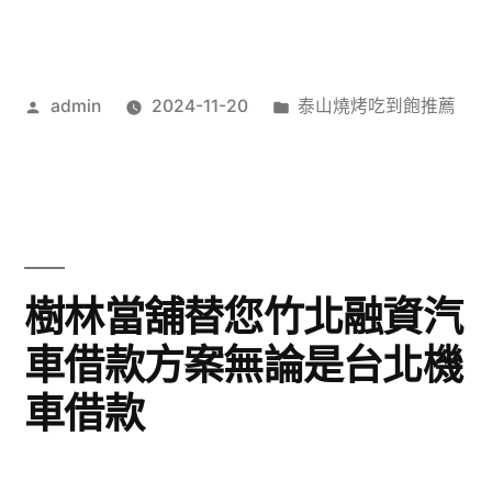
作
分
admin
2024-11-20
泰山燒烤吃到飽推薦
者:
類:
樹林當舖替您竹北融資汽
車借款方案無論是台北機
車借款