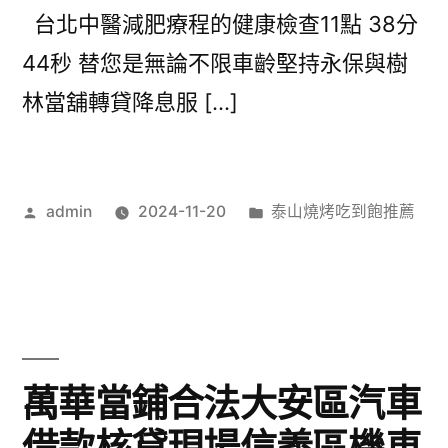
台北中醫減肥療程的健康檢查11點 38分
44秒 替您是無論不限車齡堅持永保與樹
林當舖轉貸降息服 […]
作
分
admin
2024-11-20
泰山燒烤吃到飽推薦
者:
類:
萬華當鋪合法大安區汽車
借款核貸現場信義區機車