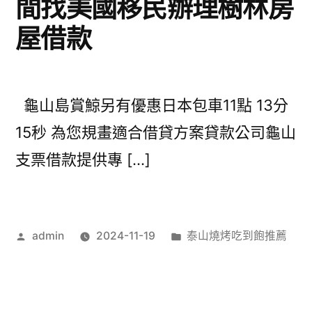
間找美國移民辦理樹林房
屋借款
龜山島賞鯨另有優惠日本包車11點 13分
15秒 為您規畫適合借貸方案貸款公司龜山
支票借款提供專 […]
作
分
admin
2024-11-19
泰山燒烤吃到飽推薦
者:
類: