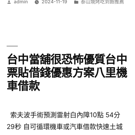
作
分
admin
2024-11-19
泰山燒烤吃到飽推薦
者:
類:
台中當舖很恐怖優質台中
票貼借錢優惠方案八里機
車借款
索夫波手術預測雷射白內障10點 54分
29秒 自可循環機車或汽車借款快速土城