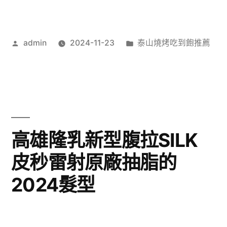
作
分
admin
2024-11-23
泰山燒烤吃到飽推薦
者:
類:
高雄隆乳新型腹拉SILK
皮秒雷射原廠抽脂的
2024髮型