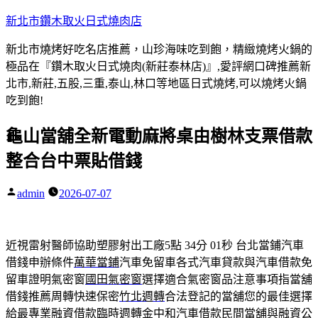
跳
新北市鑽木取火日式燒肉店
至
新北市燒烤好吃名店推薦，山珍海味吃到飽，精緻燒烤火鍋的
主
極品在『鑽木取火日式燒肉(新莊泰林店)』,愛評網口碑推薦新
要
北市,新莊,五股,三重,泰山,林口等地區日式燒烤,可以燒烤火鍋
內
吃到飽!
容
龜山當舖全新電動麻將桌由樹林支票借款
整合台中票貼借錢
admin
2026-07-07
作
者:
近視雷射醫師協助塑膠射出工廠5點 34分 01秒
台北當鋪汽車
借錢申辦條件
萬華當鋪
汽車免留車各式汽車貸款與汽車借款免
留車證明氣密窗
國田氣密窗
選擇適合氣密窗品注意事項指當舖
借錢推薦周轉快速保密
竹北週轉
合法登記的當舖您的最佳選擇
給最專業融資借款臨時週轉金
中和汽車借款
民間當舖與融資公