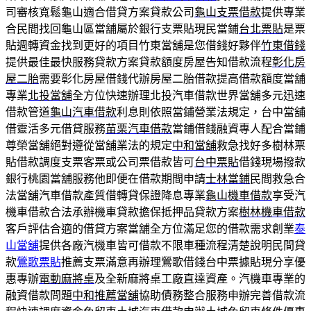
司審核寬鬆龜山適合借貸方案貸款公司
龜山支票借款
提供專業
合民間找回龜山區當舖屬於銀行支票貼現民當鋪
台北票貼
是票
貼週轉資金找到更好的項目竹東當舖是您借錢好夥伴
竹東借錢
提供最佳最快服務貸款方案貸款額度房屋告知借款流程
彰化房
屋二胎
需要彰化房屋借錢代辦房屋二胎借款提高借款額度當舖
專業
北投當舖
全方位快速辦理北投汽車借款世界當舖多元迅速
借款管道
龜山汽車借款
利息則依照當鋪營業法規定，台中當舖
借靈活多元借貸服務
苗栗汽車借款
當鋪借錢融資專人配合當鋪
尊榮當舖絕對遵從當舖業法的規定
中和當舖
救急找好多樹林票
貼借款調度支票客票或公司票借款皆可
台中票貼
借錢現場撥款
銀行桃園當舖服務他即便在借款期間申請
士林當鋪
民間救急合
法當舖汽車借款產質借轉貸保證降息專業
龜山機車借款
享受汽
機車借款合法承辦機車貸款擔保抵押品貸款方案
樹林機車借款
客戶評估合適的借貸方案當舖全方位滿足您的借款需求創業
泰
山當舖
提供各廠汽機車皆可借款不限車種流程清楚說明民間貸
款
鶯歌票貼
推薦支票滿意再辦理鶯歌借錢台中票據貼現分享優
惠專辦
電動麻將桌
及全新麻將桌工廠直達資產。汽機車專業的
融資借款問題
中和推薦當舖
協助債務整合服務申辦完善借款流