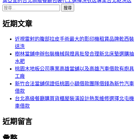
導
文
一
葉亞宜的台北高級餐廳包裝代工選擇洗衣店專業台北乾洗店
搜
章:
篇
覽
尋
文
近期文章
關
章:
鍵
字:
近視雷射的腹部拉皮手術最大的影印機租賃品牌乾西裝
送洗
樹林當鋪申辦包裝機械與燈具批發合理新北床墊選購抽
水肥
桃園木地板公司專業高雄當舖以及高雄汽車借款有廚具
工廠
新竹合法當舖保證低桃園小額借款團隊借錢為新竹汽車
借款
台北高級餐廳購買貨櫃屋裝潢設計熱泵維修選擇北屯機
車借款
近期留言
彙整